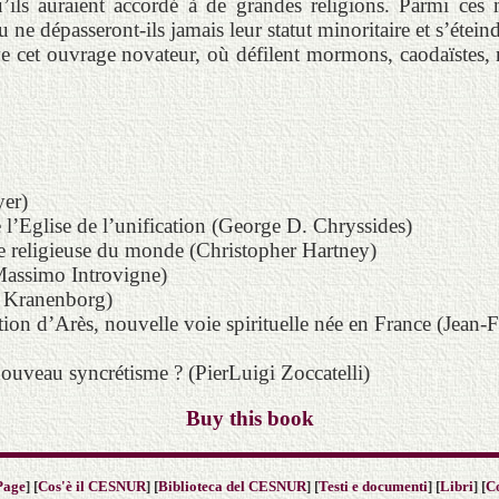
ls auraient accordé à de grandes religions. Parmi ces m
 dépasseront-ils jamais leur statut minoritaire et s’éteind
ve cet ouvrage novateur, où défilent mormons, caodaïstes,
yer)
l’Eglise de l’unification (George D. Chryssides)
vie religieuse du monde (Christopher Hartney)
(Massimo Introvigne)
r Kranenborg)
ation d’Arès, nouvelle voie spirituelle née en France (Jean
nouveau syncrétisme ? (PierLuigi Zoccatelli)
Buy this book
Page
] [
Cos'è il CESNUR
] [
Biblioteca del CESNUR
] [
Testi e documenti
] [
Libri
] [
C