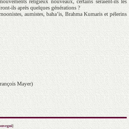
ouvements religieux nouveaux, certains seraient-ils les
ront-ils après quelques générations ?
 moonistes, aumistes, baha’is, Brahma Kumaris et pélerins
-François Mayer)
onvegni
]