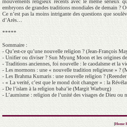
mouvements religieux récents avec le même sérieux qu’i
embryons de grandes traditions mondiales de demain ? Ou ne
Ce n’est pas la moins intrigante des questions que soulè
d’Arès…
*****
Sommaire :
- Qu’est-ce qu’une nouvelle religion ? (Jean-François Ma
- Unifier ou diviser ? Sun Myung Moon et les origines de 
- Traditions anciennes, foi nouvelle : le caodaïsme et la 
- Les mormons : une « nouvelle tradition religieuse » ? 
- Les Brahma Kumaris : une nouvelle religion ? (Reende
- « La verité, c’est que le mond doit changer » : la Révél
- De l’islam à la religion baha’ie (Margit Warburg)
- L’aumisme : religion de l’unité des visages de Dieu ou 
[
Home 