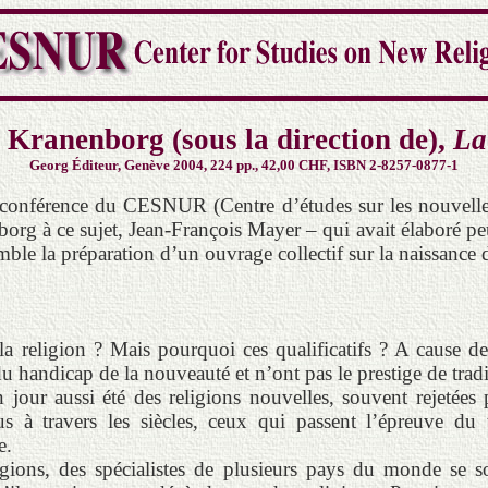
Kranenborg (sous la direction de),
La
Georg Éditeur, Genève 2004, 224 pp., 42,00 CHF, ISBN 2-8257-0877-1
la conférence du CESNUR (Centre d’études sur les nouvell
org à ce sujet, Jean-François Mayer – qui avait élaboré p
le la préparation d’un ouvrage collectif sur la naissance d
la religion ? Mais pourquoi ces qualificatifs ? A cause d
u handicap de la nouveauté et n’ont pas le prestige de tradi
 jour aussi été des religions nouvelles, souvent rejetées pa
us à travers les siècles, ceux qui passent l’épreuve du 
e.
ligions, des spécialistes de plusieurs pays du monde se s