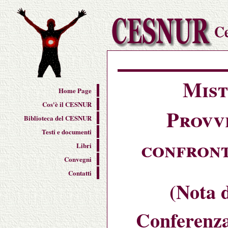
Mist
Home Page
Cos'è il CESNUR
Provve
Biblioteca del CESNUR
Testi e documenti
confront
Libri
Convegni
Contatti
(Nota d
Conferenza 