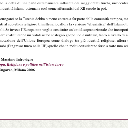
, a detta di una parte estremamente influente dei maggiorenti turchi, un’occidenta
dentità islamo-ottomana così come affermatisi dal XII secolo in poi.
rogarci se la Turchia debba o meno entrare a far parte della comunità europea, m
enti al suo ethos religioso trimillenario, allora la versione “ellenistica” dell’Isl
li. Se invece l’Europa non voglia costituire un’entità sopranazionale che incorpori 
ner” costituirebbe un validissimo sostegno geopolico e militare, tanto a livello di af
notazione dell’Unione Europea come dialogo tra più identità religiose, allora d
mbi (l’ingresso turco nella UE) quello che in molti considerano forse a torto una sc
Massimo Introvigne
pa. Religione e politica nell'islam turco
Sugarco, Milano 2006