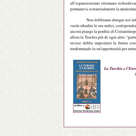
all’espansionismo ottomano richiedevano
permaneva sostanzialmente la medesima i
Non dobbiamo dunque noi inter
vuole ribadire le sue radici, corrispond
ancora piange la perdita di Costantinopo
allora la Turchia più di ogni altro “part
invece debba impostarsi la futura con
trasformando in un’opportunità per entra
La Turchia e l'Euro