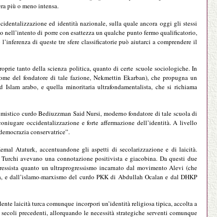
era più o meno intensa.
cidentalizzazione ed identità nazionale, sulla quale ancora oggi gli stessi
ono nell’intento di porre con esattezza un qualche punto fermo qualificatorio,
 l’inferenza di queste tre sfere classificatorie può aiutarci a comprendere il
prie tanto della scienza politica, quanto di certe scuole sociologiche. In
 nome del fondatore di tale fazione, Nekmettin Ekarban), che propugna un
ed Islam arabo, e quella minoritaria ultrafondamentalista, che si richiama
el mistico curdo Bediuzzman Said Nursi, moderno fondatore di tale scuola di
coniugare occidentalizzazione e forte affermazione dell’identità. A livello
“democrazia conservatrice”.
Kemal Ataturk, accentuandone gli aspetti di secolarizzazione e di laicità.
i Turchi avevano una connotazione positivista e giacobina. Da questi due
ressista quanto un ultraprogressismo incarnato dal movimento Alevi (che
tica, e dall’islamo-marxismo del curdo PKK di Abdullah Ocalan e dal DHKP
lente laicità turca comunque incorpori un’identità religiosa tipica, accolta a
secoli precedenti, allorquando le necessità strategiche serventi comunque