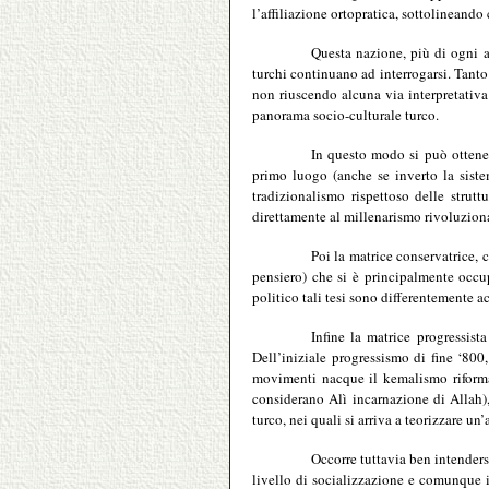
l’affiliazione ortopratica, sottolineando
Questa nazione, più di ogni a
turchi continuano ad interrogarsi. Tanto 
non riuscendo alcuna via interpretativa a
panorama socio-culturale turco.
In questo modo si può ottener
primo luogo (anche se inverto la siste
tradizionalismo rispettoso delle strutt
direttamente al millenarismo rivoluzion
Poi la matrice conservatrice,
pensiero) che si è principalmente occup
politico tali tesi sono differentemente
Infine la matrice progressist
Dell’iniziale progressismo di fine ‘80
movimenti nacque il kemalismo riforma
considerano Alì incarnazione di Allah)
turco, nei quali si arriva a teorizzare u
Occorre tuttavia ben intenders
livello di socializzazione e comunque 