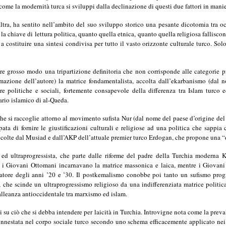
 come la modernità turca si sviluppi dalla declinazione di questi due fattori in mani
ltra, ha sentito nell’ambito del suo sviluppo storico una pesante dicotomia tra oc
la chiave di lettura politica, quanto quella etnica, quanto quella religiosa fallisc
 costituire una sintesi condivisa per tutto il vasto orizzonte culturale turco. Solo
e grosso modo una tripartizione definitoria che non corrisponde alle categorie pro
mazione dell’autore) la matrice fondamentalista, accolta dall’ekarbanismo (dal
ure politiche e sociali, fortemente consapevole della differenza tra Islam turco 
ario islamico di al-Qaeda.
 che si raccoglie attorno al movimento sufista Nur (dal nome del paese d’origine d
ata di fornire le giustificazioni culturali e religiose ad una politica che sappia 
 accolte dal Musiad e dall’AKP dell’attuale premier turco Erdogan, che propone una 
a ed ultraprogressista, che parte dalle riforme del padre della Turchia moderna 
0, i Giovani Ottomani incarnavano la matrice massonica e laica, mentre i Giovan
tore degli anni ’20 e ’30. Il postkemalismo conobbe poi tanto un sufismo prog
, che scinde un ultraprogressismo religioso da una indifferenziata matrice poli
n’alleanza antioccidentale tra marxismo ed islam.
i su ciò che si debba intendere per laicità in Turchia. Introvigne nota come la preva
innestata nel corpo sociale turco secondo uno schema efficacemente applicato nei 