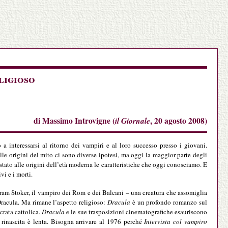
ligioso
di Massimo Introvigne (
il Giornale
, 20 agosto 2008)
 interessarsi al ritorno dei vampiri e al loro successo presso i giovani.
ulle origini del mito ci sono diverse ipotesi, ma oggi la maggior parte degli
stato alle origini dell’età moderna le caratteristiche che oggi conosciamo. E
vi e i morti.
ram Stoker, il vampiro dei Rom e dei Balcani – una creatura che assomiglia
Dracula. Ma rimane l’aspetto religioso:
Dracula
è un profondo romanzo sul
crata cattolica.
Dracula
e le sue trasposizioni cinematografiche esauriscono
rinascita è lenta. Bisogna arrivare al 1976 perché
Intervista col vampiro