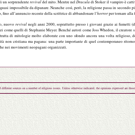
di un sorprendente
revival
del mito. Mentre nel
Dracula
di Stoker il vampiro è catti
 quasi impossibile da dipanare. Neanche così, però, la religione passa in secondo pi
 fino all’annuncio recente della scrittrice di abbandonare l’
horror
per tornare alla 
no, nuovo
revival
negli anni 2000, soprattutto presso i giovani grazie ai fumetti 
zi come quelli di Stephanie Meyer. Benché autori come Joss Whedon, il creatore s
i tratta di mitologie molto elaborate con uno sfondo ancora una volta religioso
iosità non cristiana ma pagana: una parte importante di quel contemporaneo ritorn
che nei movimenti neopagani organizzati.
ferent sources on a number of religious issues. Unless otherwise indicated, the opinions expressed are those