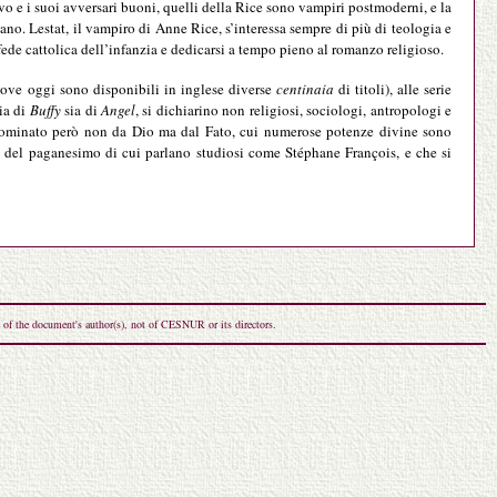
vo e i suoi avversari buoni, quelli della Rice sono vampiri postmoderni, e la
ano. Lestat, il vampiro di Anne Rice, s’interessa sempre di più di teologia e
fede cattolica dell’infanzia e dedicarsi a tempo pieno al romanzo religioso.
(dove oggi sono disponibili in inglese diverse
centinaia
di titoli), alle serie
ia di
Buffy
sia di
Angel
, si dichiarino non religiosi, sociologi, antropologi e
, dominato però non da Dio ma dal Fato, cui numerose potenze divine sono
o del paganesimo di cui parlano studiosi come Stéphane François, e che si
 of the document's author(s), not of CESNUR or its directors.