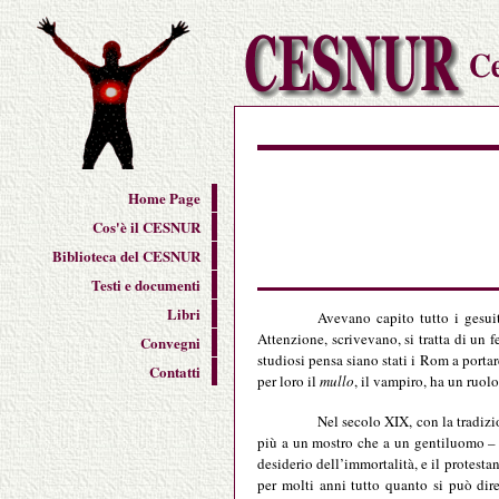
Home Page
Cos'è il CESNUR
Biblioteca del CESNUR
Testi e documenti
Libri
Avevano capito tutto i gesui
Attenzione, scrivevano, si tratta di un 
Convegni
studiosi pensa siano stati i Rom a porta
Contatti
per loro il
mullo
, il vampiro, ha un ruolo
Nel secolo XIX, con la tradiz
più a un mostro che a un gentiluomo – s
desiderio dell’immortalità, e il protest
per molti anni tutto quanto si può dir