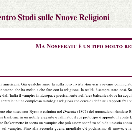
Ma Nosferatu è un tipo molto re
ti americani. Già qualche anno fa sulla loro rivista
America
avevano cominciato a
fenomeno che ha molto a che fare con la religione. In realtà, è sempre stato così. S
re dall’India il vampiro in Europa, e precisamente nell’area balcanica dove ha acqui
 centrale in una complessa mitologia religiosa che cerca di definire i rapporti fra i vi
ione che nasce con Byron e culmina nel
Dracula
(1897) del romanziere irlandese B
i trasforma in un nobile elegante e raffinato, il cui prototipo è appunto il conte 
ante Stoker mette in scena un vampiro che può essere sconfitto solo da un’ostia consa
e sul vampiro. Fino alla Seconda guerra mondiale c’è pochissimo di nuovo, e la 