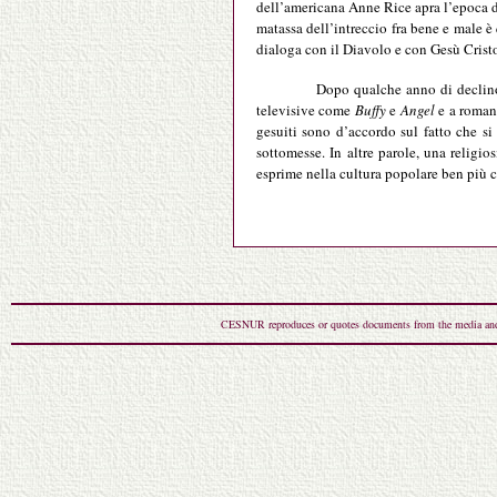
dell’americana Anne Rice apra l’epoca 
matassa dell’intreccio fra bene e male è
dialoga con il Diavolo e con Gesù Cristo,
Dopo qualche anno di decli
televisive come
Buffy
e
Angel
e a roman
gesuiti sono d’accordo sul fatto che s
sottomesse. In altre parole, una relig
esprime nella cultura popolare ben più 
CESNUR reproduces or quotes documents from the media and dif