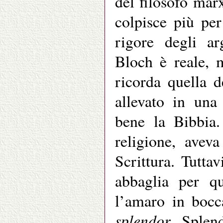
del filosofo mar
colpisce più per
rigore degli ar
Bloch è reale, 
ricorda quella 
allevato in una
bene la Bibbia.
religione, avev
Scrittura. Tuttav
abbaglia per qu
l’amaro in bocc
splendor
. Splen