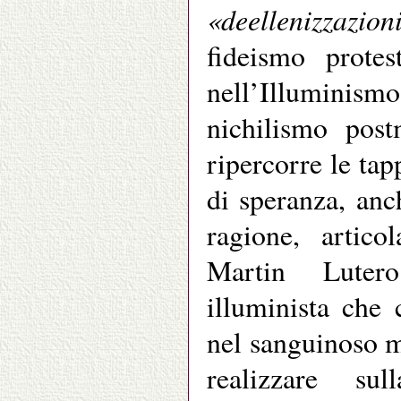
«deellenizzazion
fideismo protes
nell’Illuminismo
nichilismo pos
ripercorre le tap
di speranza, anc
ragione, artico
Martin Lutero
illuminista che
nel sanguinoso m
realizzare su