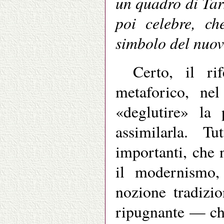
un quadro di Tar
poi celebre, ch
simbolo del nuov
Certo, il ri
metaforico, nel
«deglutire» la
assimilarla. T
importanti, che 
il modernismo, 
nozione tradizio
ripugnante — che