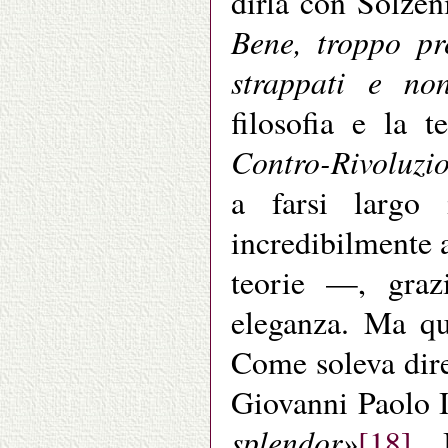
dirla con Solže
Bene, troppo pre
strappati e no
filosofia e la t
Contro-Rivoluzi
a farsi largo
incredibilmente a
teorie —, grazi
eleganza. Ma qu
Come soleva dire
Giovanni Paolo I
splendor»
[18]
. 