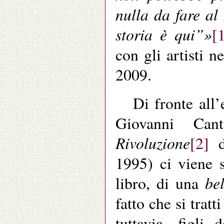
nulla da fare al 
storia è qui”»
[
con gli artisti 
2009.
Di fronte all’
Giovanni Ca
Rivoluzione
[2]
di
1995) ci viene 
be
libro, di una
fatto che si tratt
tuttavia, figli