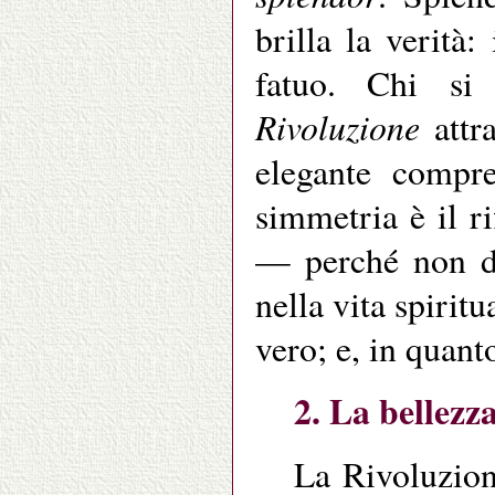
brilla la verità:
fatuo. Chi s
Rivoluzione
attra
elegante compr
simmetria è il ri
— perché non di
nella vita spiritu
vero; e, in quant
2. La bellezz
La Rivoluzion