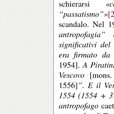
«
schierarsi
“passatismo”»
[
scandalo. Nel 1
antropofagia”
significativi de
era firmato da
A Piratin
1954].
Vescovo
[mons.
”. E il Ve
1556]
1554 (1554 + 37
antropofago
cae