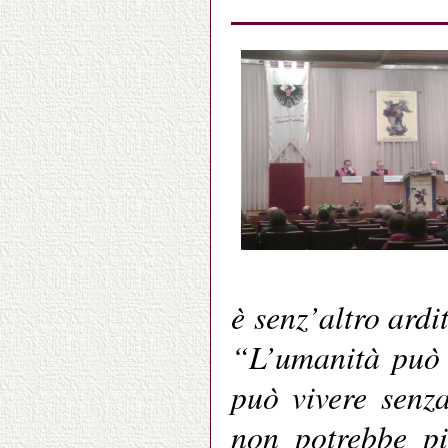
è senz’altro ardi
“L’umanità può v
può vivere senz
non potrebbe pi