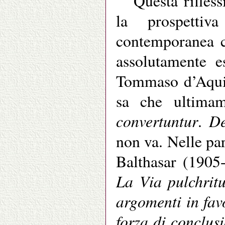
Questa rifless
la prospettiv
contemporanea c
assolutamente e
Tommaso d’Aquin
sa che ultimam
convertuntur
D
.
non va. Nelle pa
Balthasar (1905
La Via pulchritu
argomenti in fav
forza di conclus