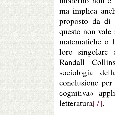
moderno non è e
ma implica anch
proposto da di 
questo non vale s
matematiche o f
loro singolare
Randall Collin
sociologia dell
conclusione per 
cognitiva» appl
letteratura
[7]
.