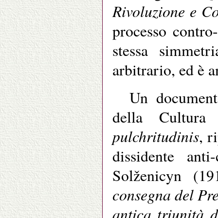
Rivoluzione e Co
processo contro-
stessa simmetr
arbitrario, ed è 
Un documento
della Cultura
pulchritudinis
, r
dissidente anti
Solženicyn (1
consegna del Pre
antica triunità 