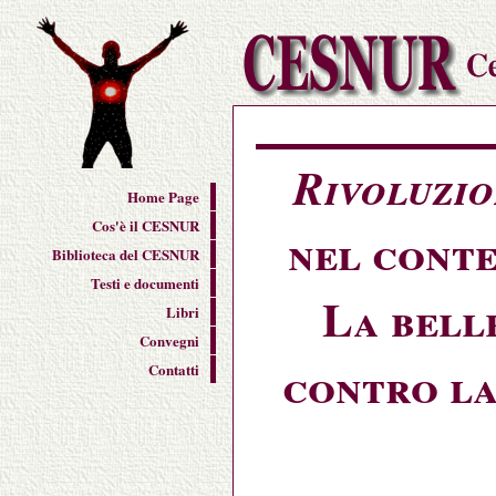
Rivoluzio
Home Page
Cos'è il CESNUR
nel conte
Biblioteca del CESNUR
Testi e documenti
La bell
Libri
Convegni
contro la
Contatti