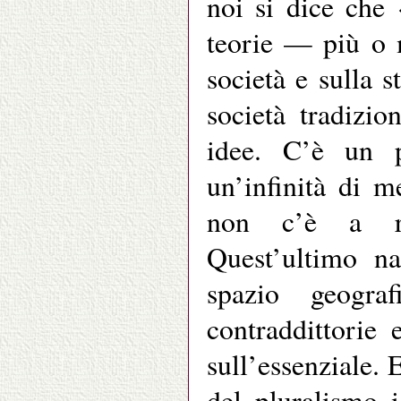
noi si dice che
teorie — più o m
società e sulla 
società tradizio
idee. C’è un p
un’infinità di m
non c’è a ri
Quest’ultimo na
spazio geograf
contraddittorie 
sull’essenziale. 
del pluralismo 