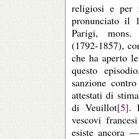
religiosi e per 
pronunciato il 
Parigi, mons.
(1792-1857), con
che ha aperto l
questo episodi
sanzione contr
attestati di sti
di Veuillot
[5]
. 
vescovi frances
esiste ancora —