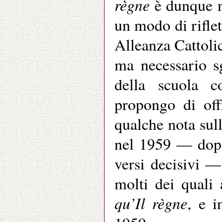
règne
è dunque n
un modo di riflet
Alleanza Cattoli
ma necessario s
della scuola co
propongo di off
qualche nota sull
nel 1959 — dopo 
versi decisivi 
molti dei quali
qu’Il règne
, e i