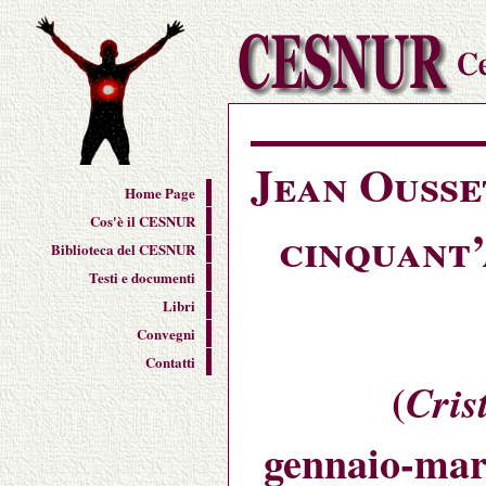
Jean Ousse
Home Page
Cos'è il CESNUR
cinquant’
Biblioteca del CESNUR
Testi e documenti
Libri
Convegni
Contatti
(
Cris
gennaio-marz