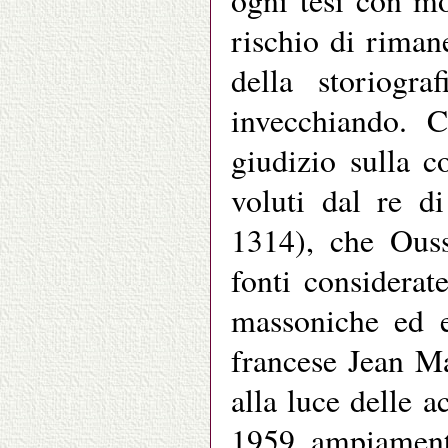
ogni tesi con mo
rischio di riman
della storiogra
invecchiando. C
giudizio sulla c
voluti dal re d
1314), che Ouss
fonti considerat
massoniche ed e
francese Jean M
alla luce delle a
1959, ampiamente