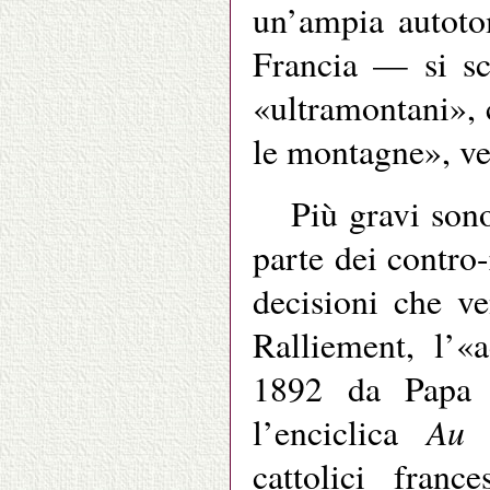
un’ampia autoto
Francia — si sc
«ultramontani», 
le montagne», ver
Più gravi sono
parte dei contro-
decisioni che v
Ralliement, l’«
1892 da Papa 
Au 
l’enciclica
cattolici franc