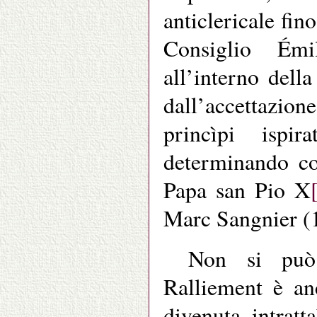
anticlericale fino
Consiglio Ém
all’interno dell
dall’accettazion
princìpi ispir
determinando co
Papa san Pio X
Marc Sangnier (
Non si può 
Ralliement è an
divenuta intratt