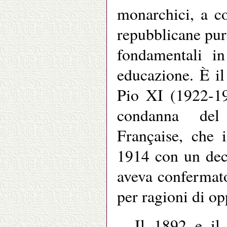
monarchici, a co
repubblicane pur
fondamentali in
educazione. È il
Pio XI (1922-19
condanna del
Française, che 
1914 con un dec
aveva confermat
per ragioni di op
Il 1892 e il