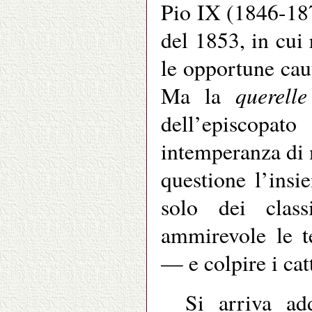
Pio IX (1846-187
del 1853, in cui
le opportune caute
querelle
Ma la
dell’episcopat
intemperanza di 
questione l’ins
solo dei clas
ammirevole le te
— e colpire i catt
Si arriva add