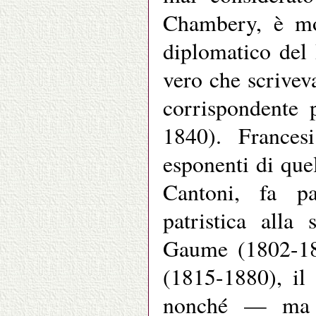
Chambery, è mor
diplomatico del
vero che scriveva
corrispondente 
1840). France
esponenti di que
Cantoni, fa pa
patristica alla s
Gaume (1802-18
(1815-1880), il
nonché — ma q