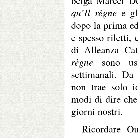
belga Marcel D
qu’Il règne
e gli
dopo la prima ed
e spesso riletti,
di Alleanza Cat
règne
sono usa
settimanali. D
non trae solo i
modi di dire che
giorni nostri.
Ricordare O