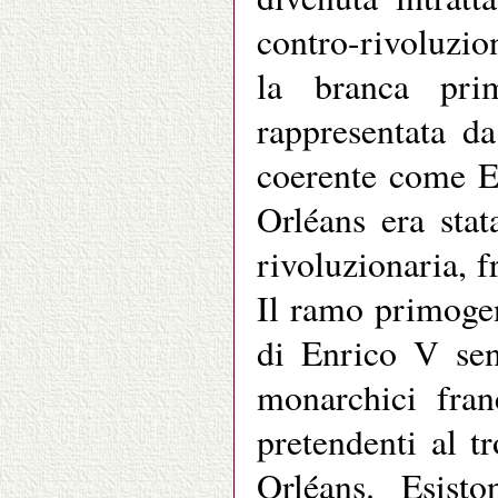
contro-rivoluzio
la branca pri
rappresentata d
coerente come E
Orléans era sta
rivoluzionaria, f
Il ramo primogen
di Enrico V sen
monarchici fran
pretendenti al t
Orléans. Esisto