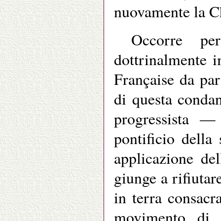
nuovamente la Chi
Occorre per
dottrinalmente i
Française da par
di questa condan
progressista —
pontificio dell
applicazione de
giunge a rifiutar
in terra consacr
movimento di 