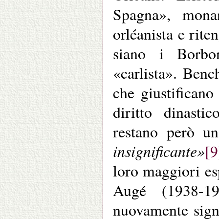
Spagna», monar
orléanista e rite
siano i Borbo
«carlista». Benc
che giustificano
diritto dinasti
restano però u
insignificante»
[9
loro maggiori es
Augé (1938-19
nuovamente signi