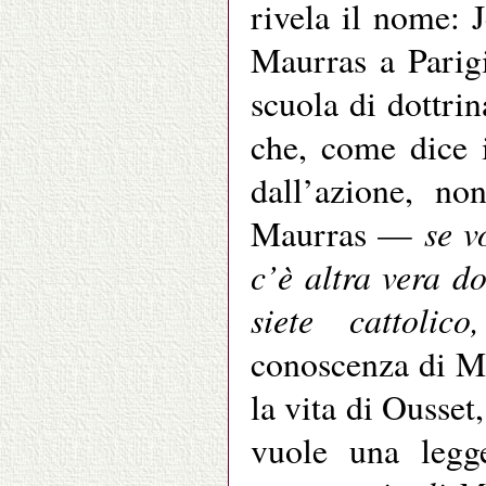
rivela il nome: 
Maurras a Parigi
scuola di dottrin
che, come dice 
dall’azione, no
se v
Maurras —
c’è altra vera d
siete cattoli
conoscenza di Ma
la vita di Ousse
vuole una legge