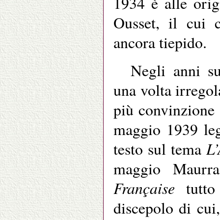
1934 è alle origi
Ousset, il cui c
ancora tiepido.
Negli anni s
una volta irregol
più convinzione a
maggio 1939 leg
L’
testo sul tema
maggio Maurra
Française
tutt
discepolo di cui