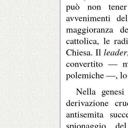
può non tener
avvenimenti de
maggioranza dei
cattolica, le ra
leader
Chiesa. Il
convertito — 
polemiche —, lo h
Nella genesi
derivazione cru
antisemita succ
spionaggio, de