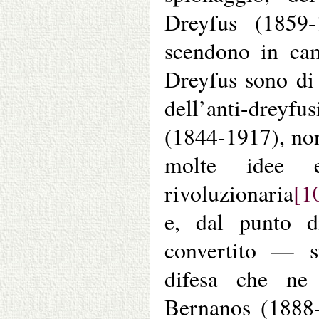
Dreyfus (1859-
scendono in cam
Dreyfus sono di 
dell’anti-dreyfu
(1844-1917), non
molte idee es
rivoluzionaria
[1
e, dal punto di
convertito — si
difesa che ne 
Bernanos (1888