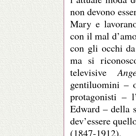
non devono esser
Mary e lavorano
con il mal d’amo
con gli occhi da
ma si riconos
Ange
televisive
gentiluomini – 
protagonisti – 
Edward – della 
dev’essere quell
(1847-1912),