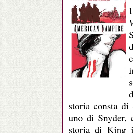
U
S
c
i
s
d
storia consta di
uno di Snyder, c
storia di King 