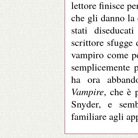
lettore finisce pe
che gli danno la 
stati diseduca
scrittore sfugge 
vampiro come pe
semplicemente p
ha ora abband
Vampire
, che è 
Snyder, e semb
familiare agli ap