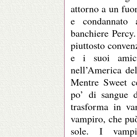
attorno a un fuo
e condannato a
banchiere Percy.
piuttosto conven
e i suoi amici
nell’America del
Mentre Sweet ce
po’ di sangue d
trasforma in va
vampiro, che può
sole. I vampi