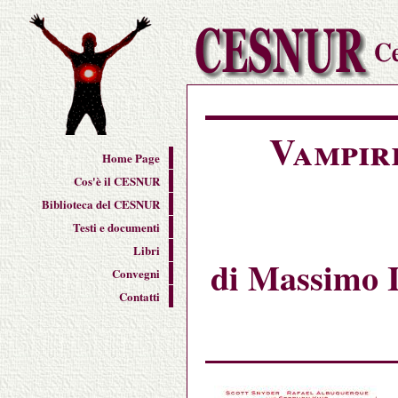
Vampiri
Home Page
Cos'è il CESNUR
Biblioteca del CESNUR
Testi e documenti
Libri
di Massimo I
Convegni
Contatti