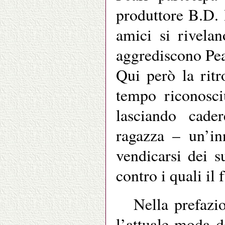
produttore B.D. 
amici si rivela
aggrediscono Pea
Qui però la ritr
tempo riconosci
lasciando cade
ragazza – un’in
vendicarsi dei s
contro i quali il
Nella prefazi
l’attuale moda d