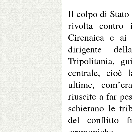
Il colpo di Stato
rivolta contro 
Cirenaica e ai 
dirigente del
Tripolitania, g
centrale, cioè
ultime, com’er
riuscite a far pe
schierano le tri
del conflitto
egemoniche.