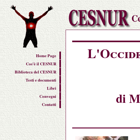
L'Occid
Home Page
Cos'è il CESNUR
Biblioteca del CESNUR
Testi e documenti
Libri
di M
Convegni
Contatti