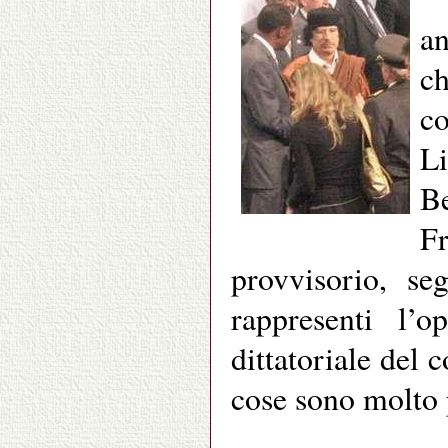
an
ch
c
Li
Be
F
provvisorio, se
rappresenti l’o
dittatoriale de
cose sono molto 