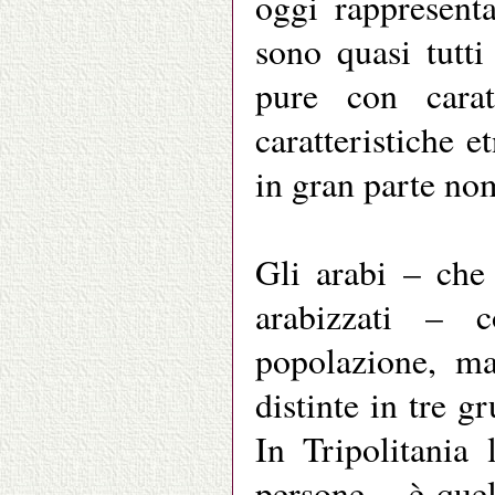
oggi rappresent
sono quasi tutti
pure con caratt
caratteristiche e
in gran parte no
Gli arabi – che
arabizzati – c
popolazione, ma
distinte in tre gr
In Tripolitania
persone – è quel