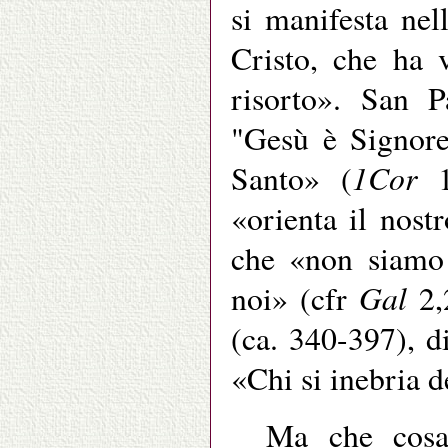
si manifesta nel
Cristo, che ha v
risorto». San 
"Gesù è Signore"
1Cor
Santo» (
1
«orienta il nos
che «non siamo 
Gal
noi» (cfr
2,
(ca. 340-397), d
«Chi si inebria d
Ma che cosa