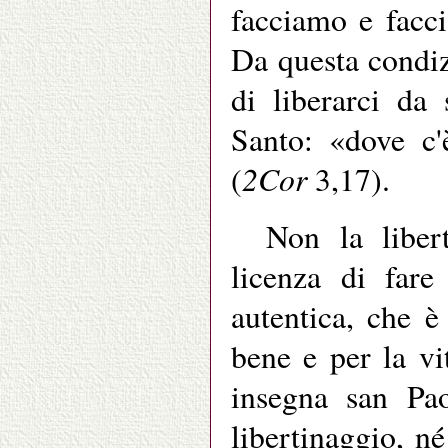
facciamo e facc
Da questa condi
di liberarci da
Santo: «dove c'
2Cor
(
3,17).
Non la liber
licenza di fare
autentica, che è
bene e per la vi
insegna san Pao
libertinaggio, né