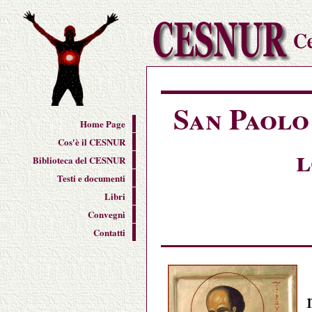
San Paolo
Home Page
Cos'è il CESNUR
l
Biblioteca del CESNUR
Testi e documenti
Libri
Convegni
Contatti