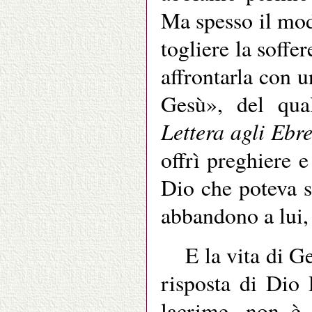
Ma spesso il mod
togliere la soffe
affrontarla con u
Gesù», del qual
Lettera agli Ebre
offrì preghiere e
Dio che poteva s
abbandono a lui,
E la vita di G
risposta di Dio 
lacrime, non è s