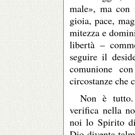
male», ma con i
gioia, pace, mag
mitezza e domini
libertà – comme
seguire il desid
comunione con
circostanze che c
Non è tutto
verifica nella n
noi lo Spirito d
Dio diventa talm