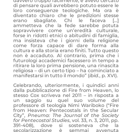
davvero troppo facilmente, e avevo cercato
di pensare quali avrebbero potuto essere le
loro conseguenze teologiche. Ma ora è
diventato chiaro che le predizioni stesse
erano sbagliate. Chi le faceva […]
ammetteva che la fede sarebbe potuta
sopravvivere come un’eredità culturale,
forse in ridotti etnici o abitudini di famiglia,
ma insisteva che i giorni della religione
come forza capace di dare forma alla
cultura e alla storia erano finiti. Tutto questo
non è accaduto. Al contrario, prima che i
futurologi accademici facessero in tempo a
ritirare la loro prima pensione, una rinascita
religiosa – di un certo tipo – ha cominciato a
manifestarsi in tutto il mondo” (
ibid.
, p. XVI).
Celebrando, ulteriormente, i quindici anni
dalla pubblicazione di Fire from Heaven, lo
stesso Cox scriveva nel 2011 – in risposta a
un saggio su quel suo volume del
professore di teologia Nimi Wariboko (“Fire
from Heaven: Pentecostals in the Secular
City”,
Pneuma: The Journal of the Society
for Pentecostal Studies
, vol. 33, n. 3, 2011, pp.
391-408), dove si sosteneva che la
secolarizzazione è semmai avvenuta