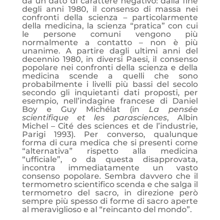
da un dato di carattere negativo: dalla fine
degli anni 1980, il consenso di massa nei
confronti della scienza – particolarmente
della medicina, la scienza “pratica” con cui
le persone comuni vengono più
normalmente a contatto – non è più
unanime. A partire dagli ultimi anni del
decennio 1980, in diversi Paesi, il consenso
popolare nei confronti della scienza e della
medicina scende a quelli che sono
probabilmente i livelli più bassi del secolo
secondo gli inquietanti dati proposti, per
esempio, nell’indagine francese di Daniel
Boy e Guy Michélat (in
La pensée
scientifique et les parasciences
, Albin
Michel – Cité des sciences et de l’industrie,
Parigi 1993). Per converso, qualunque
forma di cura medica che si presenti come
“alternativa” rispetto alla medicina
“ufficiale”, o da questa disapprovata,
incontra immediatamente un vasto
consenso popolare. Sembra davvero che il
termometro scientifico scenda e che salga il
termometro del sacro, in direzione però
sempre più spesso di forme di sacro aperte
al meraviglioso e al “reincanto del mondo”.