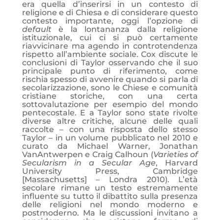
era quella d’inserirsi in un contesto di
religione e di Chiesa e di considerare questo
contesto importante, oggi l’opzione di
default
è la lontananza dalla religione
istituzionale, cui ci si può certamente
riavvicinare ma agendo in controtendenza
rispetto all’ambiente sociale. Cox discute le
conclusioni di Taylor osservando che il suo
principale punto di riferimento, come
rischia spesso di avvenire quando si parla di
secolarizzazione, sono le Chiese e comunità
cristiane storiche, con una certa
sottovalutazione per esempio del mondo
pentecostale. E a Taylor sono state rivolte
diverse altre critiche, alcune delle quali
raccolte – con una risposta dello stesso
Taylor – in un volume pubblicato nel 2010 e
curato da Michael Warner, Jonathan
VanAntwerpen e Craig Calhoun (
Varieties of
Secularism in a Secular Age
, Harvard
University Press, Cambridge
[Massachusetts] – Londra 2010). L’età
secolare rimane un testo estremamente
influente su tutto il dibattito sulla presenza
delle religioni nel mondo moderno e
postmoderno. Ma le discussioni invitano a