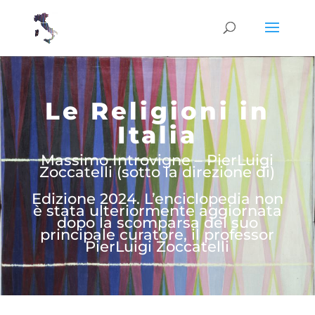
Le Religioni in
Italia
Massimo Introvigne – PierLuigi
Zoccatelli (sotto la direzione di)
Edizione 2024. L’enciclopedia non
è stata ulteriormente aggiornata
dopo la scomparsa del suo
principale curatore, il professor
PierLuigi Zoccatelli