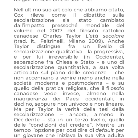
Nell’ultimo suo articolo che abbiamo citato,
Cox rileva come il dibattito sulla
secolarizzazione sia stato cambiato
dall’impatto pressoché mondiale del
volume del 2007 del filosofo cattolico
canadese Charles Taylor
L’età secolare
(trad. it., Feltrinelli, Milano 2009). Anche
Taylor distingue fra un livello di
secolarizzazione qualitativa – la progressiva,
e per lui irreversibile (in Occidente),
separazione fra Chiesa e Stato – e uno di
secolarizzazione quantitativa, a sua volta
articolato sul piano delle credenze – che
non accennano a venire meno anche nella
società moderna e postmoderna – e su
quello della pratica religiosa, che il filosofo
canadese vede invece, almeno nella
maggioranza dei Paesi occidentali, in
declino, seppure non univoco e non lineare.
Ma per Taylor la verità della tesi della
secolarizzazione – ancora, almeno in
Occidente – sta in un terzo livello, quello
delle “condizioni del credere”. Mentre un
tempo l’opzione per così dire di
default
per
un giovane che iniziava la sua vita adulta