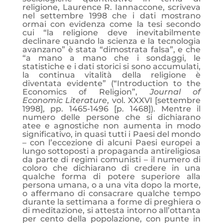
religione, Laurence R. Iannaccone, scriveva
nel settembre 1998 che i dati mostrano
ormai con evidenza come la tesi secondo
cui “la religione deve inevitabilmente
declinare quando la scienza e la tecnologia
avanzano” è stata “dimostrata falsa”, e che
“a mano a mano che i sondaggi, le
statistiche e i dati storici si sono accumulati,
la continua vitalità della religione è
diventata evidente” (“Introduction to the
Economics of Religion”,
Journal of
Economic Literature
, vol. XXXVI [settembre
1998], pp. 1465-1496 [p. 1468]). Mentre il
numero delle persone che si dichiarano
atee e agnostiche non aumenta in modo
significativo, in quasi tutti i Paesi del mondo
– con l’eccezione di alcuni Paesi europei a
lungo sottoposti a propaganda antireligiosa
da parte di regimi comunisti – il numero di
coloro che dichiarano di credere in una
qualche forma di potere superiore alla
persona umana, o a una vita dopo la morte,
o affermano di consacrare qualche tempo
durante la settimana a forme di preghiera o
di meditazione, si attesta intorno all’ottanta
per cento della popolazione, con punte in