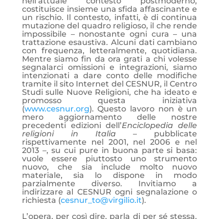
nell’attuale contesto postmoderno,
costituisce insieme una sfida affascinante e
un rischio. Il contesto, infatti, è di continua
mutazione del quadro religioso, il che rende
impossibile – nonostante ogni cura – una
trattazione esaustiva. Alcuni dati cambiano
con frequenza, letteralmente, quotidiana.
Mentre siamo fin da ora grati a chi volesse
segnalarci omissioni e integrazioni, siamo
intenzionati a dare conto delle modifiche
tramite il sito Internet del CESNUR, il Centro
Studi sulle Nuove Religioni, che ha ideato e
promosso questa iniziativa
(
www.cesnur.org
). Questo lavoro non è un
mero aggiornamento delle nostre
precedenti edizioni dell’
Enciclopedia delle
religioni in Italia
– pubblicate
rispettivamente nel 2001, nel 2006 e nel
2013 –, su cui pure in buona parte si basa:
vuole essere piuttosto uno strumento
nuovo, che sia include molto nuovo
materiale, sia lo dispone in modo
parzialmente diverso. Invitiamo a
indirizzare al CESNUR ogni segnalazione o
richiesta (
cesnur_to@virgilio.it
).
L’opera, per così dire, parla di per sé stessa.