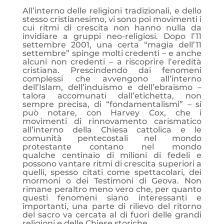
All’interno delle religioni tradizionali, e dello
stesso cristianesimo, vi sono poi movimenti i
cui ritmi di crescita non hanno nulla da
invidiare a gruppi neo-religiosi. Dopo l’11
settembre 2001, una certa “magia dell’11
settembre” spinge molti credenti – e anche
alcuni non credenti – a riscoprire l’eredità
cristiana. Prescindendo dai fenomeni
complessi che avvengono all’interno
dell’Islam, dell’induismo e dell’ebraismo –
talora accomunati dall’etichetta, non
sempre precisa, di “fondamentalismi” – si
può notare, con Harvey Cox, che i
movimenti di rinnovamento carismatico
all’interno della Chiesa cattolica e le
comunità pentecostali nel mondo
protestante contano nel mondo
qualche centinaio di milioni di fedeli e
possono vantare ritmi di crescita superiori a
quelli, spesso citati come spettacolari, dei
mormoni o dei Testimoni di Geova. Non
rimane peraltro meno vero che, per quanto
questi fenomeni siano interessanti e
importanti, una parte di rilievo del ritorno
del sacro va cercata al di fuori delle grandi
religioni e delle Chiese storiche.