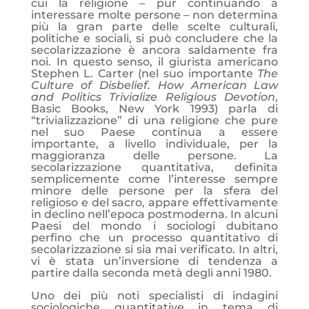
cui la religione – pur continuando a
interessare molte persone – non determina
più la gran parte delle scelte culturali,
politiche e sociali, si può concludere che la
secolarizzazione è ancora saldamente fra
noi. In questo senso, il giurista americano
Stephen L. Carter (nel suo importante
The
Culture of Disbelief. How American Law
and Politics Trivialize Religious Devotion
,
Basic Books, New York 1993) parla di
“trivializzazione” di una religione che pure
nel suo Paese continua a essere
importante, a livello individuale, per la
maggioranza delle persone. La
secolarizzazione quantitativa, definita
semplicemente come l’interesse sempre
minore delle persone per la sfera del
religioso e del sacro, appare effettivamente
in declino nell’epoca postmoderna. In alcuni
Paesi del mondo i sociologi dubitano
perfino che un processo quantitativo di
secolarizzazione si sia mai verificato. In altri,
vi è stata un’inversione di tendenza a
partire dalla seconda metà degli anni 1980.
Uno dei più noti specialisti di indagini
sociologiche quantitative in tema di