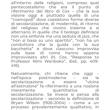
all’interno delle religioni, compreso quel
pentecostalismo che era il punto di
riferimento del libro di Cox – che la sua
visione oggi è piuttosto quella di una
“cosmopoli” dove coesistono forme diverse
di secolarizzazione, di modernità, di ritorno
del religioso che vivono insieme e si
alternano in quella che il teologo definisce
non una sinfonia ma una seduta di jazz, che
“non si basa su uno spartito”, “non ha un
conduttore che la guida con la sua
bacchetta” e dove ciascuno improvvisa
sulla base di come hanno appena
improvvisato altri (H. Cox, “Response to
Professor Nimi Wariboko”,
ibid.
, pp. 409-
416).
Naturalmente, chi ritiene che oggi –
nell’epoca postmoderna – sia la
secolarizzazione a essere “vicina
all’estinzione” fa riferimento a una nozione
meramente quantitativa di
secolarizzazione. Se invece si pensa alla
secolarizzazione – secondo la definizione di
Bryan Wilson (1926-2004) – come a un
processo prevalentemente qualitativo, in