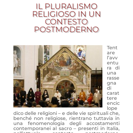
IL PLURALISMO
RELIGIOSO IN UN
CONTESTO
POSTMODERNO
Tent
are
l’avv
entu
ra di
una
rasse
gna
di
carat
tere
encic
lope
dico delle religioni – e delle vie spirituali che,
benché non religiose, rientrano tuttavia in
una fenomenologia degli accostamenti
contemporanei al sacro – presenti in Italia,