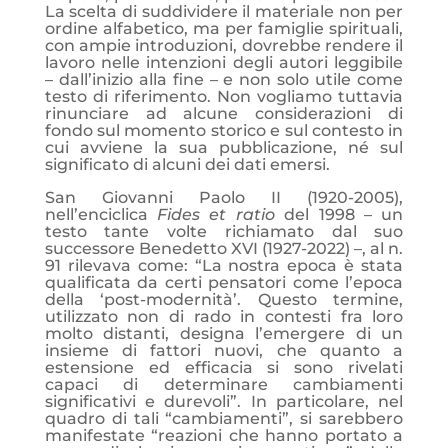
La scelta di suddividere il materiale non per
ordine alfabetico, ma per famiglie spirituali,
con ampie introduzioni, dovrebbe rendere il
lavoro nelle intenzioni degli autori leggibile
– dall’inizio alla fine – e non solo utile come
testo di riferimento. Non vogliamo tuttavia
rinunciare ad alcune considerazioni di
fondo sul momento storico e sul contesto in
cui avviene la sua pubblicazione, né sul
significato di alcuni dei dati emersi.
San Giovanni Paolo II (1920-2005),
nell’enciclica
Fides et ratio
del 1998 – un
testo tante volte richiamato dal suo
successore Benedetto XVI (1927-2022) –, al n.
91 rilevava come: “La nostra epoca è stata
qualificata da certi pensatori come l’epoca
della ‘post-modernità’. Questo termine,
utilizzato non di rado in contesti fra loro
molto distanti, designa l’emergere di un
insieme di fattori nuovi, che quanto a
estensione ed efficacia si sono rivelati
capaci di determinare cambiamenti
significativi e durevoli”. In particolare, nel
quadro di tali “cambiamenti”, si sarebbero
manifestate “reazioni che hanno portato a