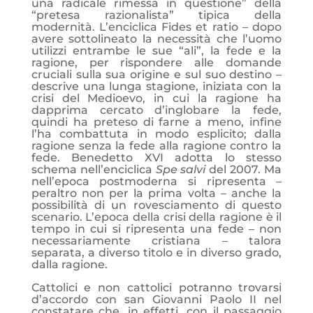
una radicale rimessa in questione” della
“pretesa razionalista” tipica della
modernità. L’enciclica Fides et ratio – dopo
avere sottolineato la necessità che l’uomo
utilizzi entrambe le sue “ali”, la fede e la
ragione, per rispondere alle domande
cruciali sulla sua origine e sul suo destino –
descrive una lunga stagione, iniziata con la
crisi del Medioevo, in cui la ragione ha
dapprima cercato d’inglobare la fede,
quindi ha preteso di farne a meno, infine
l’ha combattuta in modo esplicito; dalla
ragione senza la fede alla ragione contro la
fede. Benedetto XVI adotta lo stesso
schema nell’enciclica
Spe salvi
del 2007. Ma
nell’epoca postmoderna si ripresenta –
peraltro non per la prima volta – anche la
possibilità di un rovesciamento di questo
scenario. L’epoca della crisi della ragione è il
tempo in cui si ripresenta una fede – non
necessariamente cristiana – talora
separata, a diverso titolo e in diverso grado,
dalla ragione.
Cattolici e non cattolici potranno trovarsi
d’accordo con san Giovanni Paolo II nel
constatare che, in effetti, con il passaggio