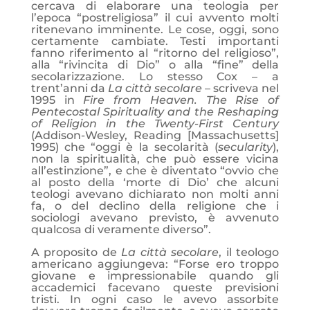
cercava di elaborare una teologia per
l’epoca “postreligiosa” il cui avvento molti
ritenevano imminente. Le cose, oggi, sono
certamente cambiate. Testi importanti
fanno riferimento al “ritorno del religioso”,
alla “rivincita di Dio” o alla “fine” della
secolarizzazione. Lo stesso Cox – a
trent’anni da
La città secolare
– scriveva nel
1995 in
Fire from Heaven. The Rise of
Pentecostal Spirituality and the Reshaping
of Religion in the Twenty-First Century
(Addison-Wesley, Reading [Massachusetts]
1995) che “oggi è la secolarità (
secularity
),
non la spiritualità, che può essere vicina
all’estinzione”, e che è diventato “ovvio che
al posto della ‘morte di Dio’ che alcuni
teologi avevano dichiarato non molti anni
fa, o del declino della religione che i
sociologi avevano previsto, è avvenuto
qualcosa di veramente diverso”.
A proposito de
La città secolare
, il teologo
americano aggiungeva: “Forse ero troppo
giovane e impressionabile quando gli
accademici facevano queste previsioni
tristi. In ogni caso le avevo assorbite