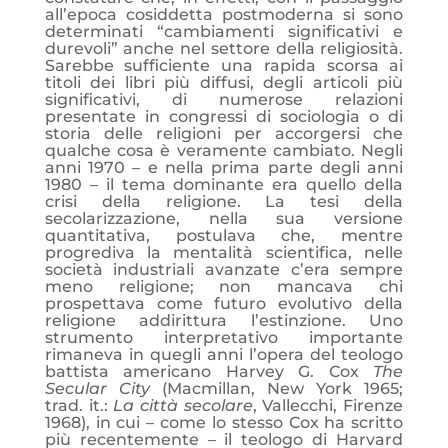
all’epoca cosiddetta postmoderna si sono
determinati “cambiamenti significativi e
durevoli” anche nel settore della religiosità.
Sarebbe sufficiente una rapida scorsa ai
titoli dei libri più diffusi, degli articoli più
significativi, di numerose relazioni
presentate in congressi di sociologia o di
storia delle religioni per accorgersi che
qualche cosa è veramente cambiato. Negli
anni 1970 – e nella prima parte degli anni
1980 – il tema dominante era quello della
crisi della religione. La tesi della
secolarizzazione, nella sua versione
quantitativa, postulava che, mentre
progrediva la mentalità scientifica, nelle
società industriali avanzate c’era sempre
meno religione; non mancava chi
prospettava come futuro evolutivo della
religione addirittura l’estinzione. Uno
strumento interpretativo importante
rimaneva in quegli anni l’opera del teologo
battista americano Harvey G. Cox
The
Secular City
(Macmillan, New York 1965;
trad. it.:
La città secolare
, Vallecchi, Firenze
1968), in cui – come lo stesso Cox ha scritto
più recentemente – il teologo di Harvard