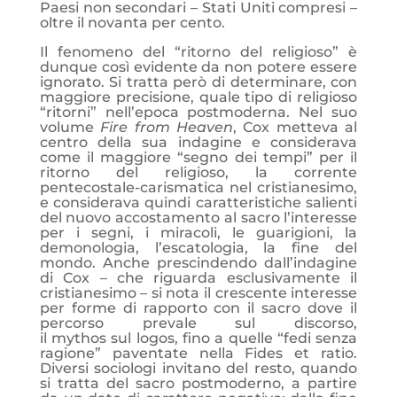
Paesi non secondari – Stati Uniti compresi –
oltre il novanta per cento.
Il fenomeno del “ritorno del religioso” è
dunque così evidente da non potere essere
ignorato. Si tratta però di determinare, con
maggiore precisione, quale tipo di religioso
“ritorni” nell’epoca postmoderna. Nel suo
volume
Fire from Heaven
, Cox metteva al
centro della sua indagine e considerava
come il maggiore “segno dei tempi” per il
ritorno del religioso, la corrente
pentecostale-carismatica nel cristianesimo,
e considerava quindi caratteristiche salienti
del nuovo accostamento al sacro l’interesse
per i segni, i miracoli, le guarigioni, la
demonologia, l’escatologia, la fine del
mondo. Anche prescindendo dall’indagine
di Cox – che riguarda esclusivamente il
cristianesimo – si nota il crescente interesse
per forme di rapporto con il sacro dove il
percorso prevale sul discorso,
il mythos sul logos, fino a quelle “fedi senza
ragione” paventate nella Fides et ratio.
Diversi sociologi invitano del resto, quando
si tratta del sacro postmoderno, a partire