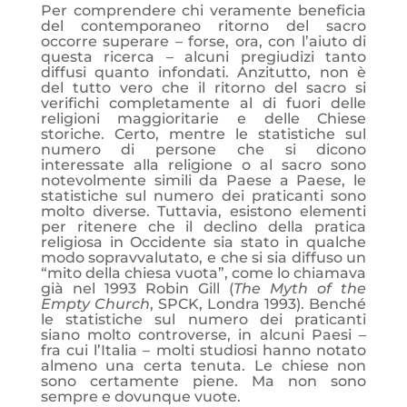
Per comprendere chi veramente beneficia
del contemporaneo ritorno del sacro
occorre superare – forse, ora, con l’aiuto di
questa ricerca – alcuni pregiudizi tanto
diffusi quanto infondati. Anzitutto, non è
del tutto vero che il ritorno del sacro si
verifichi completamente al di fuori delle
religioni maggioritarie e delle Chiese
storiche. Certo, mentre le statistiche sul
numero di persone che si dicono
interessate alla religione o al sacro sono
notevolmente simili da Paese a Paese, le
statistiche sul numero dei praticanti sono
molto diverse. Tuttavia, esistono elementi
per ritenere che il declino della pratica
religiosa in Occidente sia stato in qualche
modo sopravvalutato, e che si sia diffuso un
“mito della chiesa vuota”, come lo chiamava
già nel 1993 Robin Gill (
The Myth of the
Empty Church
, SPCK, Londra 1993). Benché
le statistiche sul numero dei praticanti
siano molto controverse, in alcuni Paesi –
fra cui l’Italia – molti studiosi hanno notato
almeno una certa tenuta. Le chiese non
sono certamente piene. Ma non sono
sempre e dovunque vuote.