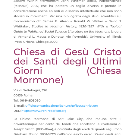
Schism Within Mormonism
, John Whitmer Books, Independence
(Missouri) 2007, che ha peraltro un taglio diverso e prende in
considerazione anche episodi di dissenso intellettuale che non sono
sfociati in movimenti. Per una bibliografia degli studi scientifici sul
mormonismo cfr. James B. Aleen – Ronald W. Walker – David J.
Whittaker,
Studies in Mormon History, 1830-1997.
With a Topical
Guide to Published Social Science Literature on the Mormons
(a cura
di Armand L. Mauss e Dynette Ivie Reynolds), University of Illinois
Press, Urbana-Chicago 2000.
Chiesa di Gesù Cristo
dei Santi degli Ultimi
Giorni (Chiesa
Mormone)
Via di Settebagni, 376
00139 Roma
Tel.: 06-94805050
E-mail:
ufficiocomunicazione@churchofjesuschrist.org
URL:
https://www.venireacristo.org
La Chiesa Mormone di Salt Lake City, che raduna oltre il
novantacinque per cento dei fedeli che accettano le rivelazioni di
Joseph Smith (1805-1844), è costituita dagli eredi di quanti seguirono
Brigham Young (1801-1877) nell’epico esodo verso l’Ovest degli anni