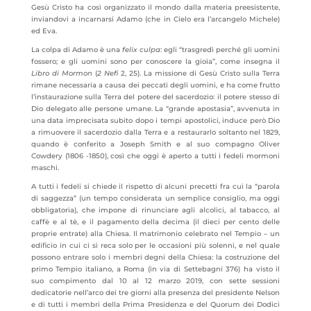
Gesù Cristo ha così organizzato il mondo dalla materia preesistente,
inviandovi a incarnarsi Adamo (che in Cielo era l’arcangelo Michele)
ed Eva.
La colpa di Adamo è una
felix culpa
: egli “trasgredì perché gli uomini
fossero; e gli uomini sono per conoscere la gioia”, come insegna il
Libro di Mormon
(
2 Nefi
2, 25). La missione di Gesù Cristo sulla Terra
rimane necessaria a causa dei peccati degli uomini, e ha come frutto
l’instaurazione sulla Terra del potere del sacerdozio: il potere stesso di
Dio delegato alle persone umane. La “grande apostasia”, avvenuta in
una data imprecisata subito dopo i tempi apostolici, induce però Dio
a rimuovere il sacerdozio dalla Terra e a restaurarlo soltanto nel 1829,
quando è conferito a Joseph Smith e al suo compagno Oliver
Cowdery (1806 -1850), così che oggi è aperto a tutti i fedeli mormoni
maschi.
A tutti i fedeli si chiede il rispetto di alcuni precetti fra cui la “parola
di saggezza” (un tempo considerata un semplice consiglio, ma oggi
obbligatoria), che impone di rinunciare agli alcolici, al tabacco, al
caffè e al tè, e il pagamento della decima (il dieci per cento delle
proprie entrate) alla Chiesa. Il matrimonio celebrato nel Tempio – un
edificio in cui ci si reca solo per le occasioni più solenni, e nel quale
possono entrare solo i membri degni della Chiesa: la costruzione del
primo Tempio italiano, a Roma (in via di Settebagni 376) ha visto il
suo compimento dal 10 al 12 marzo 2019, con sette sessioni
dedicatorie nell’arco dei tre giorni alla presenza del presidente Nelson
e di tutti i membri della Prima Presidenza e del Quorum dei Dodici