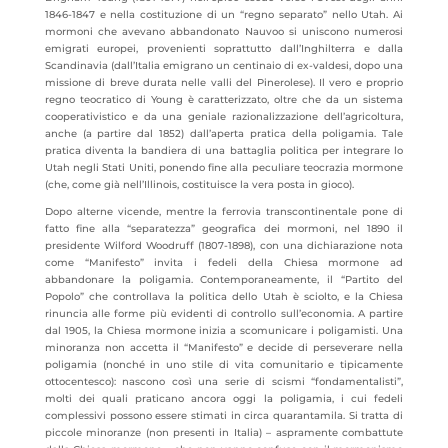
1846-1847 e nella costituzione di un “regno separato” nello Utah. Ai
mormoni che avevano abbandonato Nauvoo si uniscono numerosi
emigrati europei, provenienti soprattutto dall’Inghilterra e dalla
Scandinavia (dall’Italia emigrano un centinaio di ex-valdesi, dopo una
missione di breve durata nelle valli del Pinerolese). Il vero e proprio
regno teocratico di Young è caratterizzato, oltre che da un sistema
cooperativistico e da una geniale razionalizzazione dell’agricoltura,
anche (a partire dal 1852) dall’aperta pratica della poligamia. Tale
pratica diventa la bandiera di una battaglia politica per integrare lo
Utah negli Stati Uniti, ponendo fine alla peculiare teocrazia mormone
(che, come già nell’Illinois, costituisce la vera posta in gioco).
Dopo alterne vicende, mentre la ferrovia transcontinentale pone di
fatto fine alla “separatezza” geografica dei mormoni, nel 1890 il
presidente Wilford Woodruff (1807-1898), con una dichiarazione nota
come “Manifesto” invita i fedeli della Chiesa mormone ad
abbandonare la poligamia. Contemporaneamente, il “Partito del
Popolo” che controllava la politica dello Utah è sciolto, e la Chiesa
rinuncia alle forme più evidenti di controllo sull’economia. A partire
dal 1905, la Chiesa mormone inizia a scomunicare i poligamisti. Una
minoranza non accetta il “Manifesto” e decide di perseverare nella
poligamia (nonché in uno stile di vita comunitario e tipicamente
ottocentesco): nascono così una serie di scismi “fondamentalisti”,
molti dei quali praticano ancora oggi la poligamia, i cui fedeli
complessivi possono essere stimati in circa quarantamila. Si tratta di
piccole minoranze (non presenti in Italia) – aspramente combattute