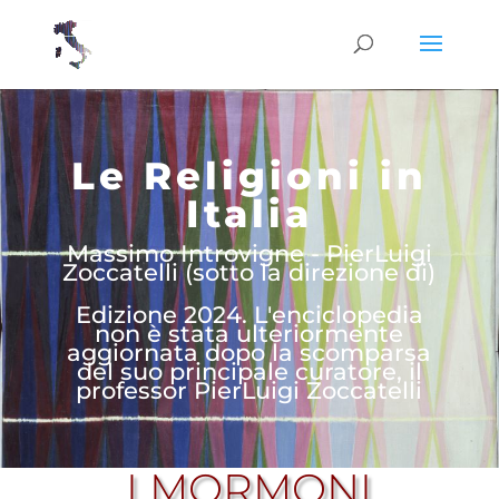
Le Religioni in
Italia
Massimo Introvigne - PierLuigi
Zoccatelli (sotto la direzione di)
Edizione 2024. L'enciclopedia
non è stata ulteriormente
aggiornata dopo la scomparsa
del suo principale curatore, il
professor PierLuigi Zoccatelli
I MORMONI