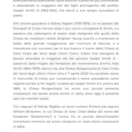
eventualmente attenuando certe dottrine e pratiche più controverse,
e attendendo la maggiore età del figlio primogenito del profeta,
Joseph Smith III (1832-1914), che dovrà a suo tempo succedere al
padre.
Altri ancora guardano a Sidney Rigdon (1793-1876), un ex pastore dei
Discepoli di Cristo che era stato il più vicino consigliere di Smith, o a
persone che sostengono di essere state designate alla guida della
Chiesa da rivelazioni celesti. Brigham Young riuscirà a mantenere la
lealtà della grande maggioranza dei mormoni di Nauvoo, e a
rivendicare con successo per la sua branca il nome della Chiesa di
Gesù Cristo dei Santi degli Ultimi Giorni. Coloro che ritengono di
dovere attendere la maggiore età del giovane Joseph Smith III –
sostenuti dalla moglie del fondatore del mormonismo, Emma Hale
Smith (1804-1879), danno vita alla Chiesa Riorganizzata di Gesù Cristo
dei Santi degli Ultimi Giorni (che il 7 aprile 2000 ha cambiato nome
in Comunità di Cristo, pur conservando il nome precedente come
ragione sociale ai fini legali). Guidata da Joseph Smith III a partire dal
1860, la Chiesa Riorganizzata ha avuto una piccola presenza
missionaria nel secolo scorso anche in Italia, dove oggi è presente
solo con membri isolati.
Tra i seguaci di Sidney Rigdon, un buon numero finirono per seguire
William Bickerton, la cui Chiesa di Gesù Cristo (detta dal nome del
fondatore “bickertonita”) è l’unica fra le piccole denominazioni
minoritarie mormoni ad avere compiuto un reale sforzo missionario
in Italia.