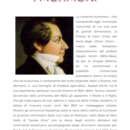
La corrente mormone – che
comprende oggi numerose
comunità, di cui una sola
di grandi dimensioni, la
Chiesa di Gesù Cristo dei
Santi degli Ultimi Giorni –
nasce dalle rivelazioni
ottocentesche del profeta
Joseph Smith (1805-1844).
Se per le singole dottrine
da lui proclamate è
possibile rintracciare
precedenti storici, la sintesi
che ne scaturisce è certamente del tutto originale. Nato a Sharon, nel
Vermont, in una famiglia di modesti agricoltori, Joseph Smith ha le
sue esperienze spirituali cruciali intorno al 1820. Nella “prima visione”
(avvenuta nella primavera del 1820) gli appaiono il Padre e il Figlio,
che gli ingiungono di non aderire a nessuna delle Chiese esistenti, in
attesa di ricevere nuovi lumi. Nel 1823 un messaggero celeste,
Moroni, gli annuncia l’esistenza sotto la terra della collina di Cumorah
(a qualche chilometro dalla sua casa di Palmyra, nello Stato di New
York), di “tavole d’oro” con la storia degli antichi abitatori del
continente americano, accompagnate dagli strumenti necessari per