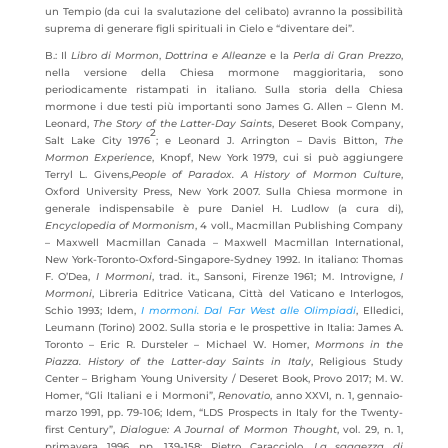
un Tempio (da cui la svalutazione del celibato) avranno la possibilità
suprema di generare figli spirituali in Cielo e “diventare dei”.
B.: Il
Libro di Mormon
,
Dottrina e Alleanze
e la
Perla di Gran Prezzo
,
nella versione della Chiesa mormone maggioritaria, sono
periodicamente ristampati in italiano. Sulla storia della Chiesa
mormone i due testi più importanti sono James G. Allen – Glenn M.
Leonard,
The Story of the Latter-Day Saints
, Deseret Book Company,
2
Salt Lake City 1976
; e Leonard J. Arrington – Davis Bitton,
The
Mormon Experience
, Knopf, New York 1979, cui si può aggiungere
Terryl L. Givens,
People of Paradox. A History of Mormon Culture
,
Oxford University Press, New York 2007. Sulla Chiesa mormone in
generale indispensabile è pure Daniel H. Ludlow (a cura di),
Encyclopedia of Mormonism
, 4 voll.,
Macmillan Publishing Company
– Maxwell Macmillan Canada – Maxwell Macmillan International,
New York-Toronto-Oxford-Singapore-Sydney 1992. In italiano: Thomas
F. O’Dea,
I Mormoni
, trad. it., Sansoni, Firenze 1961; M. Introvigne,
I
Mormoni
, Libreria Editrice Vaticana, Città del Vaticano e Interlogos,
Schio 1993; Idem,
I mormoni. Dal Far West alle Olimpiadi
, Elledici,
Leumann (Torino) 2002. Sulla storia e le prospettive in Italia: James A.
Toronto – Eric R. Dursteler – Michael W. Homer,
Mormons in the
Piazza. History of the Latter-day Saints in Italy
, Religious Study
Center – Brigham Young University / Deseret Book, Provo 2017; M. W.
Homer, “Gli Italiani e i Mormoni”,
Renovatio
, anno XXVI, n. 1, gennaio-
marzo 1991, pp. 79-106; Idem, “LDS Prospects in Italy for the Twenty-
first Century”,
Dialogue: A Journal of Mormon Thought
, vol. 29, n. 1,
primavera 1996, pp. 139-158; Pietro Caracciolo,
La saggezza di