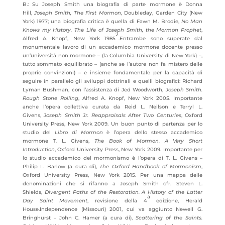
B.: Su Joseph Smith una biografia di parte mormone è Donna
Hill,
Joseph Smith, The First Mormon
, Doubleday, Garden City (New
York) 1977; una biografia critica è quella di Fawn M. Brodie,
No Man
Knows my History.
The Life of Joseph Smith, the Mormon Prophet
,
2
Alfred A. Knopf, New York 1985
.Entrambe sono superate dal
monumentale lavoro di un accademico mormone docente presso
un’università non mormone – (la Columbia University di New York) –,
tutto sommato equilibrato – (anche se l’autore non fa mistero delle
proprie convinzioni) – e insieme fondamentale per la capacità di
seguire in parallelo gli sviluppi dottrinali e quelli biografici: Richard
Lyman Bushman, con l’assistenza di Jed Woodworth,
Joseph Smith.
Rough Stone Rolling
, Alfred A. Knopf, New York 2005. Importante
anche l’opera collettiva curata da Reid L. Neilson e Terryl L.
Givens,
Joseph Smith Jr. Reappraisals After Two Centuries
, Oxford
University Press, New York 2009. Un buon punto di partenza per lo
studio del
Libro di Mormon
è l’opera dello stesso accademico
mormone T. L. Givens,
The Book of Mormon. A Very Short
Introduction
, Oxford University Press, New York 2009. Importante per
lo studio accademico del mormonismo è l’opera di T. L. Givens –
Philip L. Barlow (a cura di),
The Oxford Handbook of Mormonism
,
Oxford University Press, New York 2015. Per una mappa delle
denominazioni che si rifanno a Joseph Smith cfr. Steven L.
Shields,
Divergent Paths of the Restoration.
A History of the Latter
a
Day Saint Movement
, revisione della 4
edizione, Herald
House.Independence (Missouri) 2001, cui va aggiunto Newell G.
Bringhurst – John C. Hamer (a cura di),
Scattering of the Saints.