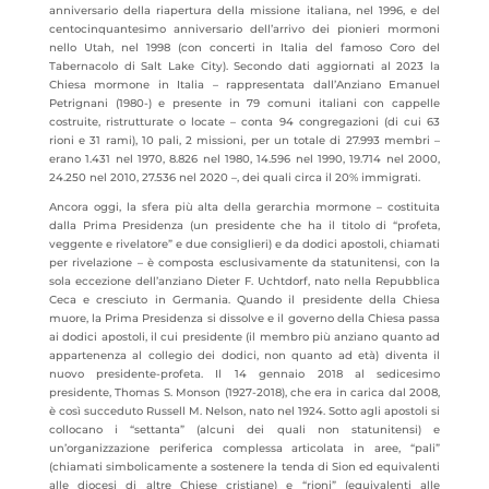
anniversario della riapertura della missione italiana, nel 1996, e del
centocinquantesimo anniversario dell’arrivo dei pionieri mormoni
nello Utah, nel 1998 (con concerti in Italia del famoso Coro del
Tabernacolo di Salt Lake City). Secondo dati aggiornati al 2023 la
Chiesa mormone in Italia – rappresentata dall’Anziano Emanuel
Petrignani (1980-) e presente in 79 comuni italiani con cappelle
costruite, ristrutturate o locate – conta 94 congregazioni (di cui 63
rioni e 31 rami), 10 pali, 2 missioni, per un totale di 27.993 membri –
erano 1.431 nel 1970, 8.826 nel 1980, 14.596 nel 1990, 19.714 nel 2000,
24.250 nel 2010, 27.536 nel 2020 –, dei quali circa il 20% immigrati.
Ancora oggi, la sfera più alta della gerarchia mormone – costituita
dalla Prima Presidenza (un presidente che ha il titolo di “profeta,
veggente e rivelatore” e due consiglieri) e da dodici apostoli, chiamati
per rivelazione – è composta esclusivamente da statunitensi, con la
sola eccezione dell’anziano Dieter F. Uchtdorf, nato nella Repubblica
Ceca e cresciuto in Germania. Quando il presidente della Chiesa
muore, la Prima Presidenza si dissolve e il governo della Chiesa passa
ai dodici apostoli, il cui presidente (il membro più anziano quanto ad
appartenenza al collegio dei dodici, non quanto ad età) diventa il
nuovo presidente-profeta. Il 14 gennaio 2018 al sedicesimo
presidente, Thomas S. Monson (1927-2018), che era in carica dal 2008,
è così succeduto Russell M. Nelson, nato nel 1924. Sotto agli apostoli si
collocano i “settanta” (alcuni dei quali non statunitensi) e
un’organizzazione periferica complessa articolata in aree, “pali”
(chiamati simbolicamente a sostenere la tenda di Sion ed equivalenti
alle diocesi di altre Chiese cristiane) e “rioni” (equivalenti alle