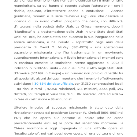
dalla Chiesa mormone – che non vanno confuse con il mormonismo
maggioritario, su cui hanno di recente attirato l’attenzione – con il
rischio, appunto, d’intrattenere anche la confusione – vicende
giudiziarie, romanzi e la serie televisiva
Big Love
, che descrive la
vicenda di un uomo d’affari poligamo che cerca, con difficoltà,
d’integrarsi nella società dello Utah. La Chiesa mormone, dopo il
“Manifesto” e la trasformazione dello Utah in uno Stato degli Stati
Uniti nel 1896, ha completato con successo la sua integrazione nella
società americana, e ha iniziato – soprattutto negli anni della
presidenza di David O. McKay (1951-1970) – una spettacolare
espansione missionaria che l’ha trasformata in un movimento
autenticamente internazionale. A livello internazionale i membri sono
in continua crescita: le statistiche interne aggiornate al 2023 li
indicano in 17.002.461 unità – dei quali circa il 40% negli Stati Uniti
d’America (503.692 in Europa)​ –, un numero non privo di dibattito fra
gli specialisti, alcuni dei quali reputano che i membri effettivamente
attivi siano il
30-35% del dato ufficiale
, con 31.330 congregazioni locali
– tra rioni e rami –, 92.350 missionari, 414 missioni, 3.543 pali, 494
distretti, 335 templi in varie fasi, di cui 182 operativi, oltre ad altri 54
in fase di costruzione e 99 annunciati.
Ulteriore impulso al successo missionario è stato dato dalla
rivelazione ricevuta dal presidente Spencer W. Kimball (1895-1985) nel
1978, che ha aperto alle persone di colore (che ne erano
precedentemente escluse) le porte del sacerdozio mormone. La
Chiesa mormone è oggi impegnata in una difficile opera di
“inculturazione”, nei vari paesi dove opera, di una cultura e di uno