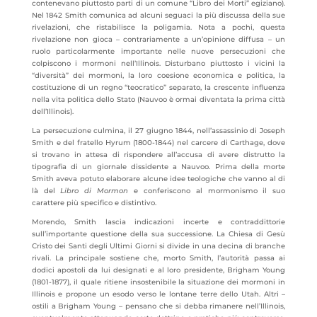
contenevano piuttosto parti di un comune “Libro dei Morti” egiziano).
Nel 1842 Smith comunica ad alcuni seguaci la più discussa della sue
rivelazioni, che ristabilisce la poligamia. Nota a pochi, questa
rivelazione non gioca – contrariamente a un’opinione diffusa – un
ruolo particolarmente importante nelle nuove persecuzioni che
colpiscono i mormoni nell’Illinois. Disturbano piuttosto i vicini la
“diversità” dei mormoni, la loro coesione economica e politica, la
costituzione di un regno “teocratico” separato, la crescente influenza
nella vita politica dello Stato (Nauvoo è ormai diventata la prima città
dell’Illinois).
La persecuzione culmina, il 27 giugno 1844, nell’assassinio di Joseph
Smith e del fratello Hyrum (1800-1844) nel carcere di Carthage, dove
si trovano in attesa di rispondere all’accusa di avere distrutto la
tipografia di un giornale dissidente a Nauvoo. Prima della morte
Smith aveva potuto elaborare alcune idee teologiche che vanno al di
là del
Libro di Mormon
e conferiscono al mormonismo il suo
carattere più specifico e distintivo.
Morendo, Smith lascia indicazioni incerte e contraddittorie
sull’importante questione della sua successione. La Chiesa di Gesù
Cristo dei Santi degli Ultimi Giorni si divide in una decina di branche
rivali. La principale sostiene che, morto Smith, l’autorità passa ai
dodici apostoli da lui designati e al loro presidente, Brigham Young
(1801-1877), il quale ritiene insostenibile la situazione dei mormoni in
Illinois e propone un esodo verso le lontane terre dello Utah. Altri –
ostili a Brigham Young – pensano che si debba rimanere nell’Illinois,