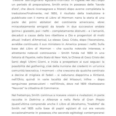
“tradurle” dall’originario “egiziano riformato” in inglese. Nel 1827, dopo
un periodo di preparazione, Smith entra in possesso delle “tavole
d’oro”, che dovrà riconsegnare a Moroni dopo averne completata la
traduzione.Finalmente, nel 1830, il risultato della traduzione è
pubblicato con il nome di
Libro di Mormon
: narra la storia di una
parte dei primi abitatori del continente americano, ebrei
miracolosamente emigrati da Israele in due successive ondate
(prima i giarediti, poi i nefiti – completamente distrutti – e i lamaniti,
decaduti a causa della loro ribellione a Dio e progenitori di molti
attuali indiani d’America). Lo stesso Gesù Cristo, dopo l’Ascensione,
avrebbe continuato il suo ministero in America presso i nefiti. Sulla
base del
Libro di Mormon
– che suscita notevole interesse, e
altrettanto notevoli controversie – Smith fonda nel 1830 in una
fattoria di Fayette, nello Stato di New York, la Chiesa di Gesù Cristo dei
Santi degli Ultimi Giorni, e inizia a prospettare ai suoi seguaci la
possibilità del
gathering
, cioè della riunione dei credenti in un’unica
comunità teocratica. I mormoni – che crescono da qualche centinaio
a decine di migliaia di fedeli – si radunano dapprima a Kirtland,
nell’Ohio; quindi in varie località del Missouri; infine – dopo
sanguinose persecuzioni – nell’Illinois, dove nel 1839 ribattezzano
“Nauvoo” la cittadina di Commerce.
Nel frattempo, Smith continua a ricevere visioni e rivelazioni, in parte
raccolte in
Dottrina e Alleanze
e nella
Perla di Gran Prezzo
(quest’ultima comprende anche il
Libro di Abrahamo
, “tradotto” da
Smith nel 1835 sulla base di papiri egiziani di cui era venuto
occasionalmente in possesso, che secondo egittologi contemporanei