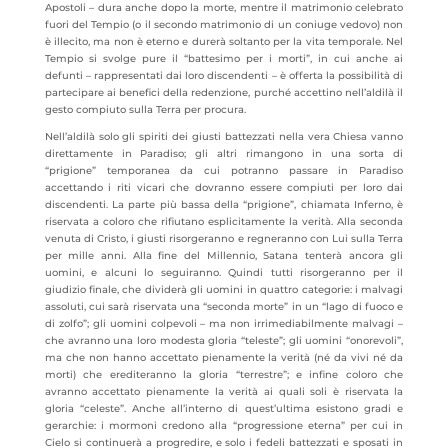
Apostoli – dura anche dopo la morte, mentre il matrimonio celebrato
fuori del Tempio (o il secondo matrimonio di un coniuge vedovo) non
è illecito, ma non è eterno e durerà soltanto per la vita temporale. Nel
Tempio si svolge pure il “battesimo per i morti”, in cui anche ai
defunti – rappresentati dai loro discendenti – è offerta la possibilità di
partecipare ai benefici della redenzione, purché accettino nell’aldilà il
gesto compiuto sulla Terra per procura.
Nell’aldilà solo gli spiriti dei giusti battezzati nella vera Chiesa vanno
direttamente in Paradiso; gli altri rimangono in una sorta di
“prigione” temporanea da cui potranno passare in Paradiso
accettando i riti vicari che dovranno essere compiuti per loro dai
discendenti. La parte più bassa della “prigione”, chiamata Inferno, è
riservata a coloro che rifiutano esplicitamente la verità. Alla seconda
venuta di Cristo, i giusti risorgeranno e regneranno con Lui sulla Terra
per mille anni. Alla fine del Millennio, Satana tenterà ancora gli
uomini, e alcuni lo seguiranno. Quindi tutti risorgeranno per il
giudizio finale, che dividerà gli uomini in quattro categorie: i malvagi
assoluti, cui sarà riservata una “seconda morte” in un “lago di fuoco e
di zolfo”; gli uomini colpevoli – ma non irrimediabilmente malvagi –
che avranno una loro modesta gloria “teleste”; gli uomini “onorevoli”,
ma che non hanno accettato pienamente la verità (né da vivi né da
morti) che erediteranno la gloria “terrestre”; e infine coloro che
avranno accettato pienamente la verità ai quali soli è riservata la
gloria “celeste”. Anche all’interno di quest’ultima esistono gradi e
gerarchie: i mormoni credono alla “progressione eterna” per cui in
Cielo si continuerà a progredire, e solo i fedeli battezzati e sposati in