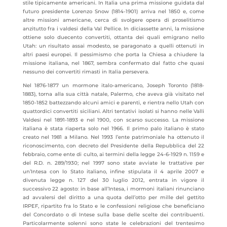
stile tipicamente americani. In Italia una prima missione guidata dal
futuro presidente Lorenzo Snow (1814-1901) arriva nel 1850 e, come
altre missioni americane, cerca di svolgere opera di proselitismo
anzitutto fra i valdesi della Val Pellice. In diciassette anni, la missione
ottiene solo duecento convertiti, ottanta dei quali emigrano nello
Utah: un risultato assai modesto, se paragonato a quelli ottenuti in
altri paesi europei. Il pessimismo che porta la Chiesa a chiudere la
missione italiana, nel 1867, sembra confermato dal fatto che quasi
nessuno dei convertiti rimasti in Italia persevera.
Nel 1876-1877 un mormone italo-americano, Joseph Toronto (1818-
1883),
torna alla sua città natale, Palermo, che aveva già visitato nel
1850-1852 battezzando alcuni amici e parenti, e rientra nello Utah con
quattordici convertiti siciliani. Altri tentativi isolati si hanno nelle Valli
Valdesi nel 1891-1893 e nel 1900, con scarso successo. La missione
italiana è stata riaperta solo nel 1966. Il primo palo italiano è stato
creato nel 1981 a Milano. Nel 1993 l’ente patrimoniale ha ottenuto il
riconoscimento, con decreto del Presidente della Repubblica del 22
febbraio, come ente di culto, ai termini della legge 24-6-1929 n. 1159 e
del R.D. n. 289/1930; nel 1997 sono state avviate le trattative per
un’Intesa con lo Stato italiano, infine stipulata il 4 aprile 2007 e
divenuta legge n. 127 del 30 luglio 2012, entrata in vigore il
successivo 22 agosto: in base all’Intesa, i mormoni italiani rinunciano
ad avvalersi del diritto a una quota dell’otto per mille del gettito
IRPEF, ripartito fra lo Stato e le confessioni religiose che beneficiano
del Concordato o di Intese sulla base delle scelte dei contribuenti.
Particolarmente solenni sono state le celebrazioni del trentesimo