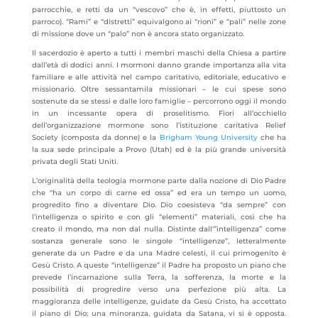
parrocchie, e retti da un “vescovo” che è, in effetti, piuttosto un
parroco). “Rami” e “distretti” equivalgono ai “rioni” e “pali” nelle zone
di missione dove un “palo” non è ancora stato organizzato.
Il sacerdozio è aperto a tutti i membri maschi della Chiesa a partire
dall’età di dodici anni. I mormoni danno grande importanza alla vita
familiare e alle attività nel campo caritativo, editoriale, educativo e
missionario. Oltre sessantamila missionari – le cui spese sono
sostenute da se stessi e dalle loro famiglie – percorrono oggi il mondo
in un incessante opera di proselitismo. Fiori all’occhiello
dell’organizzazione mormone sono l’istituzione caritativa Relief
Society (composta da donne) e la
Brigham Young University
che ha
la sua sede principale a Provo (Utah) ed è la più grande università
privata degli Stati Uniti.
L’originalità della teologia mormone parte dalla nozione di Dio Padre
che “ha un corpo di carne ed ossa” ed era un tempo un uomo,
progredito fino a diventare Dio. Dio coesisteva “da sempre” con
l’intelligenza o spirito e con gli “elementi” materiali, così che ha
creato il mondo, ma non dal nulla. Distinte dall'”intelligenza” come
sostanza generale sono le singole “intelligenze”, letteralmente
generate da un Padre e da una Madre celesti, il cui primogenito è
Gesù Cristo. A queste “intelligenze” il Padre ha proposto un piano che
prevede l’incarnazione sulla Terra, la sofferenza, la morte e la
possibilità di progredire verso una perfezione più alta. La
maggioranza delle intelligenze, guidate da Gesù Cristo, ha accettato
il piano di Dio; una minoranza, guidata da Satana, vi si è opposta.