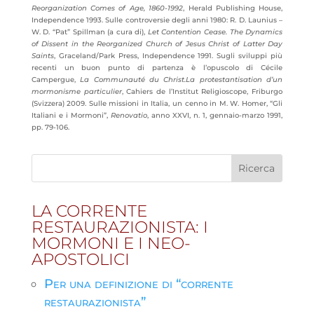
Reorganization Comes of Age, 1860-1992
, Herald Publishing House,
Independence 1993. Sulle controversie degli anni 1980: R. D. Launius –
W. D. “Pat” Spillman (a cura di),
Let Contention Cease.
The Dynamics
of Dissent in the Reorganized Church of Jesus Christ of Latter Day
Saints
, Graceland/Park Press, Independence 1991. Sugli sviluppi più
recenti un buon punto di partenza è l’opuscolo di Cécile
Campergue,
La Communauté du Christ.
La protestantisation d’un
mormonisme particulier
, Cahiers de l’Institut Religioscope, Friburgo
(Svizzera) 2009. Sulle missioni in Italia, un cenno in M. W. Homer, “Gli
Italiani e i Mormoni”,
Renovatio
, anno XXVI, n. 1, gennaio-marzo 1991,
pp. 79-106.
LA CORRENTE
RESTAURAZIONISTA: I
MORMONI E I NEO-
APOSTOLICI
Per una definizione di “corrente
restaurazionista”