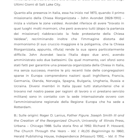
Ultimi Giorni di Salt Lake City.
Quanto alla presenza in Italia, essa ha inizio nel 1873, quando il primo
missionario della Chiesa Riorganizzata – John Avondet (1828-1910) –
inizia a visitare le zone valdesi. Avondet riferisce di avere “trovato in
quei luoghi molti mormoni, che però avevano tutti (dopo la partenza
dei missionari) riabbracciato la fede protestante della Chiesa
Valdese”, recriminando inoltre che l’immagine distorta del
mormonismo (il suo cruccio maggiore è la poligamia, che la Chiesa
Riorganizzata, appunto, rifiuta) rende la sua opera particolarmente
difficile. John Avondet lascia l’Italia dopo due anni, avendo
amministrato solo due battesimi. Da quel momento, vari sforzi sono
stati fatti per garantire una presenza organizzata della Chiesa in Italia,
ma senza successo, mentre le più recenti liste delle congregazioni
sparse in Europa comprendono nazioni quali Inghilterra, Francia,
Germania, Olanda, Norvegia, Spagna, Bulgaria, Ungheria, Russia e
Ucraina. Diversi membri in Italia (quasi tutti statunitensi che si
trovano nel nostro paese per ragioni di lavoro o vi prestano servizio
militare) sono in contatto con la sede internazionale ovvero con
l’amministrazione regionale della Regione Europa che ha sede a
Rotterdam.
B.: Sulle origini: Roger D. Lanius,
Father Figure.
Joseph Smith III and
the Creation of the Reorganized Church
, University of Illinois Press,
Urbana – Chicago 1988. Sulla storia fino al 1992: Richard P. Howard,
The Church Through the Years – Vol. I: RLDS Beginnings to 1860
,
Herald Publishing House, Independence (Missouri) 1992,
– Vol. II: The