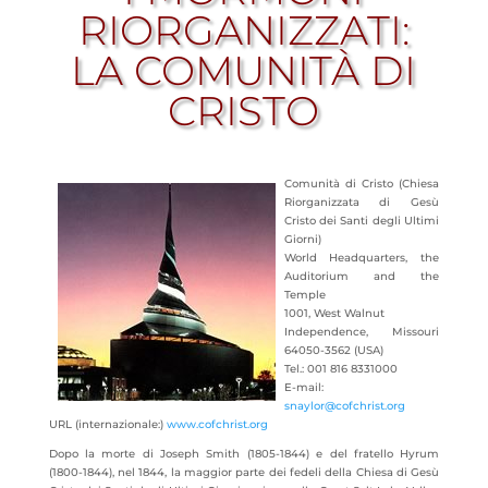
RIORGANIZZATI:
LA COMUNITÀ DI
CRISTO
Comunità di Cristo (Chiesa
Riorganizzata di Gesù
Cristo dei Santi degli Ultimi
Giorni)
World Headquarters, the
Auditorium and the
Temple
1001, West Walnut
Independence, Missouri
64050-3562 (USA)
Tel.: 001 816 8331000
E-mail:
snaylor@cofchrist.org
URL (internazionale:)
www.cofchrist.org
Dopo la morte di Joseph Smith (1805-1844) e del fratello Hyrum
(1800-1844), nel 1844, la maggior parte dei fedeli della Chiesa di Gesù