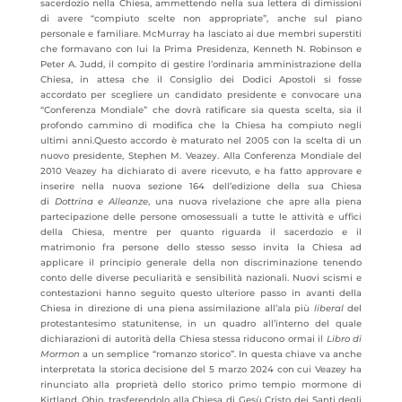
sacerdozio nella Chiesa, ammettendo nella sua lettera di dimissioni
di avere “compiuto scelte non appropriate”, anche sul piano
personale e familiare. McMurray ha lasciato ai due membri superstiti
che formavano con lui la Prima Presidenza, Kenneth N. Robinson e
Peter A. Judd, il compito di gestire l’ordinaria amministrazione della
Chiesa, in attesa che il Consiglio dei Dodici Apostoli si fosse
accordato per scegliere un candidato presidente e convocare una
“Conferenza Mondiale” che dovrà ratificare sia questa scelta, sia il
profondo cammino di modifica che la Chiesa ha compiuto negli
ultimi anni.Questo accordo è maturato nel 2005 con la scelta di un
nuovo presidente, Stephen M. Veazey. Alla Conferenza Mondiale del
2010 Veazey ha dichiarato di avere ricevuto, e ha fatto approvare e
inserire nella nuova sezione 164 dell’edizione della sua Chiesa
di
Dottrina e Alleanze
, una nuova rivelazione che apre alla piena
partecipazione delle persone omosessuali a tutte le attività e uffici
della Chiesa, mentre per quanto riguarda il sacerdozio e il
matrimonio fra persone dello stesso sesso invita la Chiesa ad
applicare il principio generale della non discriminazione tenendo
conto delle diverse peculiarità e sensibilità nazionali. Nuovi scismi e
contestazioni hanno seguito questo ulteriore passo in avanti della
Chiesa in direzione di una piena assimilazione all’ala più
liberal
del
protestantesimo statunitense, in un quadro all’interno del quale
dichiarazioni di autorità della Chiesa stessa riducono ormai il
Libro di
Mormon
a un semplice “romanzo storico”. In questa chiave va anche
interpretata la storica decisione del 5 marzo 2024 con cui Veazey ha
rinunciato alla proprietà dello storico primo tempio mormone di
Kirtland, Ohio, trasferendolo alla Chiesa di Gesù Cristo dei Santi degli