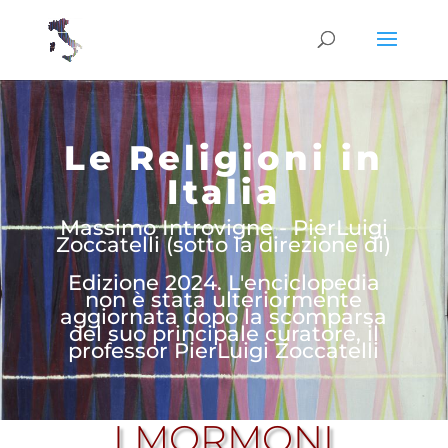
Le Religioni in
Italia
Massimo Introvigne - PierLuigi
Zoccatelli (sotto la direzione di)
Edizione 2024. L'enciclopedia
non è stata ulteriormente
aggiornata dopo la scomparsa
del suo principale curatore, il
professor PierLuigi Zoccatelli
I MORMONI