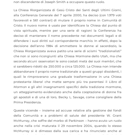
non discendente di Joseph Smith a occupare questo ruolo.
La Chiesa Riorganizzata di Gesù Cristo dei Santi degli Ultimi Giorni,
alla Conferenza Generale del 7 aprile 2000, ha deciso (con 1.979 voti
favorevoli e 561 contrari) di mutare il proprio nome in Comunità di
Cristo. Il nuovo nome è usato per identificare la Chiesa dal punto di
vista spirituale, mentre per una serie di ragioni la Conferenza ha
deciso di mantenere il nome precedente nei documenti legali e di
difendere i suoi diritti sul corrispondente marchio. In effetti, dopo la
decisione dell’anno 1984 di ammettere le donne al sacerdozio, la
Chiesa Riorganizzata aveva patito una serie di scismi “tradizionalisti”
che non si sono ricongiunti alla Chiesa Mormone dello Utah, ma che
secondo alcuni osservatori le sono costati metà dei suoi membri, che
si sarebbero ridotti da 250.000 a circa 125.000. La Chiesa non intende
abbandonare il proprio nome tradizionale a questi gruppi dissidenti, i
quali le rimproverano una graduale trasformazione in una Chiesa
protestante
liberal
che mette sempre più tra parentesi il
Libro di
Mormon
e gli altri insegnamenti specifici della tradizione mormone,
un atteggiamento evidenziato anche dalla cooptazione di donne fra
gli apostoli e di una di loro, Becky L. Savage, come consigliere della
Prima Presidenza.
Queste vicende – insieme ad accuse relative alla gestione dei fondi
della Comunità e a problemi di salute del presidente W. Grant
McMurray, che soffre del morbo di Parkinson – hanno avuto un ruolo
anche nella crisi maturata il 29 novembre 2004, quando lo stesso
McMurray si è dimesso dalla sua carica e ha rinunciato anche al