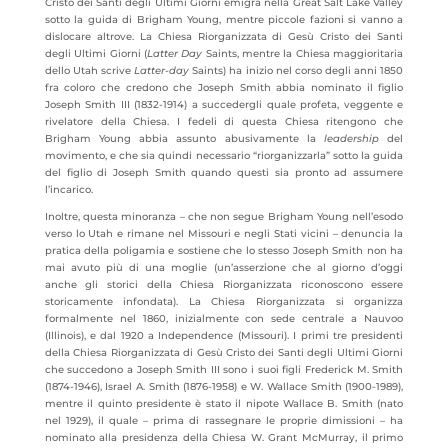
Cristo dei Santi degli Ultimi
Giorni emigra nella Great Salt Lake Valley
sotto la guida di Brigham Young, mentre piccole fazioni si vanno a
dislocare altrove. La Chiesa Riorganizzata di Gesù Cristo dei Santi
degli Ultimi Giorni (
Latter Day
Saints, mentre la Chiesa maggioritaria
dello Utah scrive
Latter-day
Saints) ha inizio nel corso degli anni 1850
fra coloro che credono che Joseph Smith abbia nominato il figlio
Joseph Smith III (1832-1914) a succedergli quale profeta, veggente e
rivelatore della Chiesa. I fedeli di questa Chiesa ritengono che
Brigham Young abbia assunto abusivamente la
leadership
del
movimento, e che sia quindi necessario “riorganizzarla” sotto la guida
del figlio di Joseph Smith quando questi sia pronto ad assumere
l’incarico.
Inoltre, questa minoranza – che non segue Brigham Young nell’esodo
verso lo Utah e rimane nel Missouri e negli Stati vicini – denuncia la
pratica della poligamia e sostiene che lo stesso Joseph Smith non ha
mai avuto più di una moglie (un’asserzione che al giorno d’oggi
anche gli storici della Chiesa Riorganizzata riconoscono essere
storicamente infondata). La Chiesa Riorganizzata si organizza
formalmente nel 1860, inizialmente con sede centrale a Nauvoo
(Illinois), e dal 1920 a Independence (Missouri). I primi tre presidenti
della Chiesa Riorganizzata di Gesù Cristo dei Santi degli Ultimi Giorni
che succedono a Joseph Smith III sono i suoi figli Frederick M. Smith
(1874-1946), Israel A. Smith (1876-1958) e W. Wallace Smith (1900-1989),
mentre il quinto presidente è stato il nipote Wallace B. Smith (nato
nel 1929), il quale – prima di rassegnare le proprie dimissioni – ha
nominato alla presidenza della Chiesa W. Grant McMurray, il primo