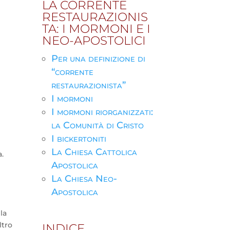
LA CORRENTE
RESTAURAZIONIS
TA: I MORMONI E I
NEO-APOSTOLICI
Per una definizione di
“corrente
restaurazionista”
I mormoni
I mormoni riorganizzati:
la Comunità di Cristo
I bickertoniti
La Chiesa Cattolica
.
Apostolica
La Chiesa Neo-
Apostolica
la
ltro
INDICE