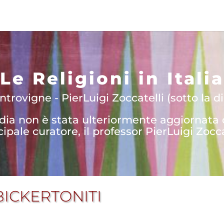
Le Religioni in Italia
trovigne - PierLuigi Zoccatelli (sotto la di
edia non è stata ulteriormente aggiornata
cipale curatore, il professor PierLuigi Zocca
 BICKERTONITI