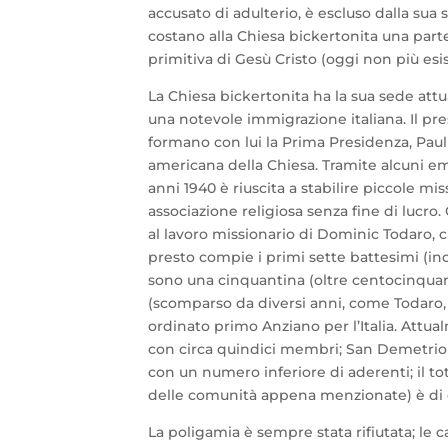
accusato di adulterio, è escluso dalla sua 
costano alla Chiesa bickertonita una parte
primitiva di Gesù Cristo (oggi non più esi
La Chiesa bickertonita ha la sua sede att
una notevole immigrazione italiana. Il p
formano con lui la Prima Presidenza, Pau
americana della Chiesa. Tramite alcuni emigr
anni 1940 è riuscita a stabilire piccole mi
associazione religiosa senza fine di lucro.
al lavoro missionario di Dominic Todaro, 
presto compie i primi sette battesimi (in
sono una cinquantina (oltre centocinquan
(scomparso da diversi anni, come Todaro, ma
ordinato primo Anziano per l’Italia. Attua
con circa quindici membri; San Demetrio 
con un numero inferiore di aderenti; il tot
delle comunità appena menzionate) è di ci
La poligamia è sempre stata rifiutata; le c