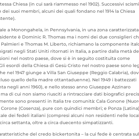
stessa Chiesa (in cui sarà riammesso nel 1902). Successivi scism
 dei suoi membri, alcuni dei quali fondano nel 1914 la Chiesa
stente).
uale a Monongahela, in Pennsylvania, in una zona caratterizzata
residente è Dominic R. Thomas ma i nomi dei due consiglieri c
l Palmieri e Thomas M. Liberto, richiamano la componente ital
ati negli Stati Uniti ritornati in Italia, a partire dalla metà de
ssioni nel nostro paese, dove si è in seguito costituita come
 Gli esordi della Chiesa di Gesù Cristo nel nostro paese sono leg
che nel 1947 giunge a Villa San Giuseppe (Reggio Calabria), do
cluso quello della madre ottantaduenne). Nel 1949 i battezzati
ta negli anni 1960), e nello stesso anno Giuseppe Azzinaro
 di cui non siamo riusciti a rintracciare dati biografici precis
lmente sono presenti in Italia tre comunità: Cala Gonone (Nuor
Corone (Cosenza), pure con quindici membri; e Ponza (Latina)
ale dei fedeli italiani (compresi alcuni non residenti nelle local
rca settanta, oltre a circa duecento simpatizzanti.
aratteristiche del credo bickertonita – la cui fede è centrata sul