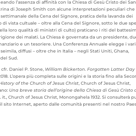
eando l’assenza di affinità con la Chiesa di Gesù Cristo dei San
trina di Joseph Smith con alcune interpretazioni peculiari che
ettimanale della Cena del Signore, pratica della lavanda dei
 di vista cultuale – oltre alla Cena del Signore, sotto le due sp
lla loro qualità di ministri di culto) praticano i riti del battesi
rigione dei malati. La Chiesa è governata da un presidente, du
finanziario e un tesoriere. Una Conferenza Annuale elegge i vari
mila, diffusi – oltre che in Italia – negli Stati Uniti, Ghana,
 del Sud.
 cfr. Daniel P. Stone,
William Bickerton. Forgotten Latter Day
018. L’opera più completa sulle origini e la storia fino alla Sec
History of the Church of Jesus Christ
, Church of Jesus Christ,
iano:
Una breve storia dell’origine della Chiesa di Gesù Cristo 
d. it., Church of Jesus Christ, Monongahela 1932. Si consulterà p
 il sito Internet, aperto dalle comunità presenti nel nostro Pae