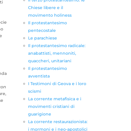
ti
Chiese libere e il
movimento holiness
ecie
Il protestantesimo
mo
pentecostale
e
Le parachiese
Il protestantesimo radicale:
anabattisti, mennoniti,
quaccheri, unitariani
Il protestantesimo
onda
avventista
I Testimoni di Geova e i loro
con
scismi
ure,
La corrente metafisica e i
se
movimenti cristiani di
guarigione
La corrente restaurazionista:
i mormoni e i neo-apostolici