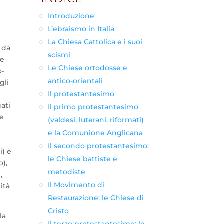
i
Introduzione
L’ebraismo in Italia
La Chiesa Cattolica e i suoi
 da
scismi
he
Le Chiese ortodosse e
o-
antico-orientali
gli
Il protestantesimo
ati
Il primo protestantesimo
ve
(valdesi, luterani, riformati)
e la Comunione Anglicana
Il secondo protestantesimo:
i) è
le Chiese battiste e
o),
metodiste
,
Il Movimento di
ità
Restaurazione: le Chiese di
Cristo
la
Il terzo protestantesimo: le