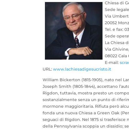
Chiesa di G
Sede legale
Via Umbert
20052 Mon
Tel. e fax: 
Sede operat
La Chiesa d
Via Ghivine,
08022 Cala
E-mail:
scra
URL:
www.lachiesadigesucristo.it
William Bickerton (1815-1905), nato nel Lan
Joseph Smith (1805-1844), accettano l’aut
Rigdon, tuttavia, mostra presto un compor
sostanzialmente senza un punto di riferi
mormone maggioritaria. Rifiuta però alcun
fonda una nuova Chiesa a Green Oak (Penn
seguaci di Rigdon. Nel 1875 si trasferisce
della Pennsylvania scoppia un dissidio; se