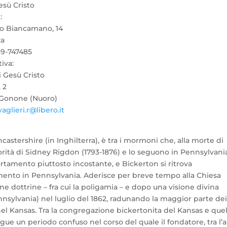
esù Cristo
:
o Biancamano, 14
za
039-747485
iva:
i Gesù Cristo
 2
 Gonone (Nuoro)
vaglieri.r@libero.it
castershire (in Inghilterra), è tra i mormoni che, alla morte di
orità di Sidney Rigdon (1793-1876) e lo seguono in Pennsylvania
tamento piuttosto incostante, e Bickerton si ritrova
mento in Pennsylvania. Aderisce per breve tempo alla Chiesa
e dottrine – fra cui la poligamia – e dopo una visione divina
sylvania) nel luglio del 1862, radunando la maggior parte dei
 nel Kansas. Tra la congregazione bickertonita del Kansas e quel
gue un periodo confuso nel corso del quale il fondatore, tra l’a