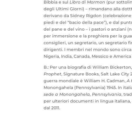
Bibbia e sul
Libro di Mormon
(pur sottolin
degli Ultimi Giorni) – rimandano alla dott
derivano da Sidney Rigdon (celebrazione s
piedi e del “bacio della pace”), e dal punto
del pane e del vino – i pastori o anziani (ne
per immersione e la preghiera per la gua
consiglieri, un segretario, un segretario 
dirigenti. I membri nel mondo sono circa sei
Nigeria, India, Canada, Messico e America
B.: Per una biografia di William Bickerton,
Prophet
, Signature Books, Salt Lake City 2
guerra mondiale è William H. Cadman,
A 
Monongahela (Pennsylvania) 1945. In ital
sede a Monongahela, Pennsylvania
, tra
per ulteriori documenti in lingua italiana,
dal 2011.