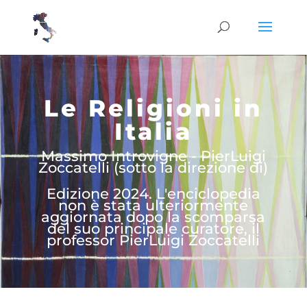
Le Religioni in
Italia
Massimo Introvigne - PierLuigi
Zoccatelli (sotto la direzione di)
Edizione 2024. L'enciclopedia
non è stata ulteriormente
aggiornata dopo la scomparsa
del suo principale curatore, il
professor PierLuigi Zoccatelli