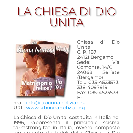
LA CHIESA DI DIO
UNITA
Chiesa di Dio
Unita
C. P. 187
24121 Bergamo
Sede: Via
Comonte, 14/G
24068 Seriate
(Bergamo)
Tel.: 035-4523573;
338-4097919
Fax: 035-4523573
E-
mail:
info@labuonanotizia.org
URL:
www.labuonanotizia.org
La Chiesa di Dio Unita, costituita in Italia nel
1996, rappresenta il principale scisma
“armstrongita” in Italia, ovvero
composto
inizialmente da fedeli della Chiesa di Dio