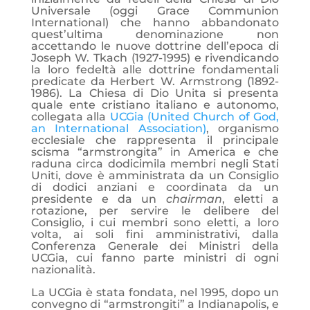
Universale (oggi Grace Communion
International) che hanno abbandonato
quest’ultima denominazione non
accettando le nuove dottrine dell’epoca di
Joseph W. Tkach (1927-1995) e rivendicando
la loro fedeltà alle dottrine fondamentali
predicate da Herbert W. Armstrong (1892-
1986). La Chiesa di Dio Unita si presenta
quale ente cristiano italiano e autonomo,
collegata alla
UCGia (United Church of God,
an International Association)
, organismo
ecclesiale che rappresenta il principale
scisma “armstrongita” in America e che
raduna circa dodicimila membri negli Stati
Uniti, dove è amministrata da un Consiglio
di dodici anziani e coordinata da un
presidente e da un
chairman
, eletti a
rotazione, per servire le delibere del
Consiglio, i cui membri sono eletti, a loro
volta, ai soli fini amministrativi, dalla
Conferenza Generale dei Ministri della
UCGia, cui fanno parte ministri di ogni
nazionalità.
La UCGia è stata fondata, nel 1995, dopo un
convegno di “armstrongiti” a Indianapolis, e