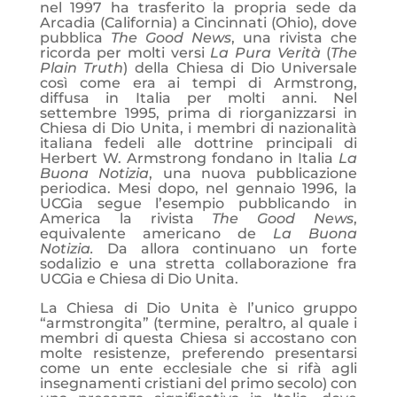
nel 1997 ha trasferito la propria sede da
Arcadia (California) a Cincinnati (Ohio), dove
pubblica
The Good News
, una rivista che
ricorda per molti versi
La
Pura Verità
(
The
Plain Truth
) della Chiesa di Dio Universale
così come era ai tempi di Armstrong,
diffusa in Italia per molti anni. Nel
settembre 1995, prima di riorganizzarsi in
Chiesa di Dio Unita, i membri di nazionalità
italiana fedeli alle dottrine principali di
Herbert W. Armstrong fondano in Italia
La
Buona Notizia
, una nuova pubblicazione
periodica. Mesi dopo, nel gennaio 1996, la
UCGia segue l’esempio pubblicando in
America la rivista
The Good News
,
equivalente americano de
La Buona
Notizia.
Da allora continuano un forte
sodalizio e una stretta collaborazione fra
UCGia e Chiesa di Dio Unita.
La Chiesa di Dio Unita è l’unico gruppo
“armstrongita” (termine, peraltro, al quale i
membri di questa Chiesa si accostano con
molte resistenze, preferendo presentarsi
come un ente ecclesiale che si rifà agli
insegnamenti cristiani del primo secolo) con