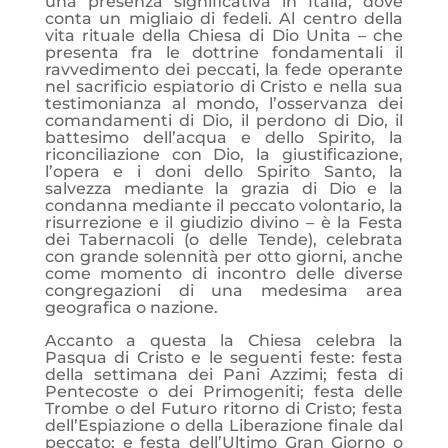
una presenza significativa in Italia, dove
conta un migliaio di fedeli. Al centro della
vita rituale della Chiesa di Dio Unita – che
presenta fra le dottrine fondamentali il
ravvedimento dei peccati, la fede operante
nel sacrificio espiatorio di Cristo e nella sua
testimonianza al mondo, l’osservanza dei
comandamenti di Dio, il perdono di Dio, il
battesimo dell’acqua e dello Spirito, la
riconciliazione con Dio, la giustificazione,
l’opera e i doni dello Spirito Santo, la
salvezza mediante la grazia di Dio e la
condanna mediante il peccato volontario, la
risurrezione e il giudizio divino – è la Festa
dei Tabernacoli (o delle Tende), celebrata
con grande solennità per otto giorni, anche
come momento di incontro delle diverse
congregazioni di una medesima area
geografica o nazione.
Accanto a questa la Chiesa celebra la
Pasqua di Cristo e le seguenti feste: festa
della settimana dei Pani Azzimi; festa di
Pentecoste o dei Primogeniti; festa delle
Trombe o del Futuro ritorno di Cristo; festa
dell’Espiazione o della Liberazione finale dal
peccato; e festa dell’Ultimo Gran Giorno o