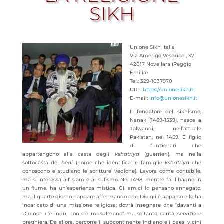
SIKH
Unione Sikh Italia
Via Amerigo Vespucci, 37
42017 Novellara (Reggio
Emilia)
Tel.: 329-1037970
URL:
https://unionesikh.it
E-mail:
info@unionesikh.it
Il fondatore del sikhismo,
Nanak (1469-1539), nasce a
Talwandi, nell’attuale
Pakistan, nel 1469. È figlio
di funzionari che
appartengono alla casta degli
kshatriya
(guerrieri), ma nella
sottocasta dei
bedi
(nome che identifica le famiglie
kshatriya
che
conoscono e studiano le scritture vediche). Lavora come contabile,
ma si interessa all’Islam e al sufismo. Nel 1498, mentre fa il bagno in
un fiume, ha un’esperienza mistica. Gli amici lo pensano annegato,
ma il quarto giorno riappare affermando che Dio gli è apparso e lo ha
incaricato di una missione religiosa; dovrà insegnare che “davanti a
Dio non c’è indù, non c’è musulmano” ma soltanto carità, servizio e
preghiera. Da allora, percorre il subcontinente indiano e i paesi vicini