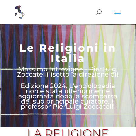
Le Religioni in
Italia
Massimo Introvigne - PierLuigi
Zoccatelli (sotto la direzione di)
Edizione 2024. L'enciclopedia
non è stata ulteriormente
aggiornata dopo la scomparsa
del suo principale curatore, il
professor PierLuigi Zoccatelli
LA RELIGIONE