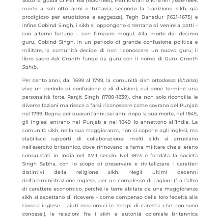
Sotto la guida di Har Rai (1630-1661), Hari Kishan o Krishen (1656-1664:
morto a soli otto anni e tuttavia, secondo la tradizione sikh, già
prodigioso per erudizione e saggezza), Tegh Bahadur (1621-1675) e
infine Gobind Singh, i sikh si oppongono o tentano di venire a patti –
con alterne fortune – con l’impero mogul. Alla morte del decimo
guru, Gobind Singh, in un periodo di grande confusione politica e
militare, la comunità decide di non riconoscere un nuovo guru; il
libro sacro
Adi Granth
funge da guru con il nome di
Guru Granth
Sahib
.
Per cento anni, dal 1699 al 1799, la comunità sikh ortodossa (
khalsa
)
vive un periodo di confusione e di divisioni, cui pone termine una
personalità forte, Ranjit Singh (1780-1839), che non solo riconcilia le
diverse fazioni ma riesce a farsi riconoscere come sovrano del Punjab
nel 1799. Regna per quarant’anni; sei anni dopo la sua morte, nel 1845,
gli inglesi entrano nel Punjab e nel 1849 lo annettono all’India. La
comunità sikh, nella sua maggioranza, non si oppone agli inglesi, ma
stabilisce rapporti di collaborazione: molti sikh si arruolano
nell’esercito britannico, dove rinnovano la fama militare che si erano
conquistati in India nel XVII secolo. Nel 1873 è fondata la società
Singh Sabha, con lo scopo di preservare e rivitalizzare i caratteri
distintivi della religione sikh. Negli ultimi decenni
dell’amministrazione inglese, per un complesso di ragioni (fra l’altro
di carattere economico, perché le terre abitate da una maggioranza
sikh si aspettano di ricevere – come compenso della loro fedeltà alla
Corona inglese – aiuti economici in tempi di carestia che non sono
concessi), le relazioni fra i sikh e autorità coloniale britannica