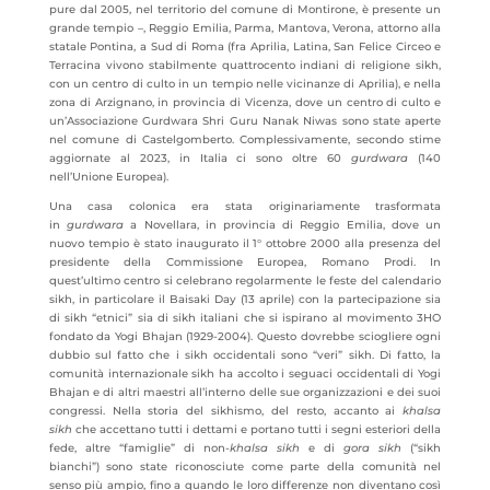
pure dal 2005, nel territorio del comune di Montirone, è presente un
grande tempio –, Reggio Emilia, Parma, Mantova, Verona, attorno alla
statale Pontina, a Sud di Roma (fra Aprilia, Latina, San Felice Circeo e
Terracina vivono stabilmente quattrocento indiani di religione sikh,
con un centro di culto in un tempio nelle vicinanze di Aprilia), e nella
zona di Arzignano, in provincia di Vicenza, dove un centro di culto e
un’Associazione Gurdwara Shri Guru Nanak Niwas sono state aperte
nel comune di Castelgomberto. Complessivamente, secondo stime
aggiornate al 2023, in Italia ci sono oltre 60
gurdwara
(140
nell’Unione Europea).
Una casa colonica era stata originariamente trasformata
in
gurdwara
a Novellara, in provincia di Reggio Emilia, dove un
nuovo tempio è stato inaugurato il 1° ottobre 2000 alla presenza del
presidente della Commissione Europea, Romano Prodi. In
quest’ultimo centro si celebrano regolarmente le feste del calendario
sikh, in particolare il Baisaki Day (13 aprile) con la partecipazione sia
di sikh “etnici” sia di sikh italiani che si ispirano al movimento 3HO
fondato da Yogi Bhajan (1929-2004). Questo dovrebbe sciogliere ogni
dubbio sul fatto che i sikh occidentali sono “veri” sikh. Di fatto, la
comunità internazionale sikh ha accolto i seguaci occidentali di Yogi
Bhajan e di altri maestri all’interno delle sue organizzazioni e dei suoi
congressi. Nella storia del sikhismo, del resto, accanto ai
khalsa
sikh
che accettano tutti i dettami e portano tutti i segni esteriori della
fede, altre “famiglie” di non-
khalsa sikh
e di
gora sikh
(“sikh
bianchi”)
sono state riconosciute come parte della comunità nel
senso più ampio, fino a quando le loro differenze non diventano così