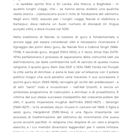
– si sarebbe spinto fino a Sri Lanka, alla Mecca, a Baghdad – in
quattro lunghi viaggi, che – se hanno senza dubbio una qualche
realtà storica – costituiscono pure il mito di fondazione del sikhismo.
Negli anni 1520, esausto per i lunghi viaggi, Nanak si stabilisce a
Kartarpur, dove raduna un buon numero di discepoli (in lingua
punjabi
sikh
), e dove muore nel 1539.
Nella tradizione di Nanak, la nozione di guru è fondamentale, e
ancora oggi per essere considerati sikh è necessario riconoscere il
lignaggio dei primi dieci guru, da Nanak fino a Gobind Singh (1666-
1708). Il secondo guru, Angad (1504-1552), e il terzo, Amar Das (1479-
1574) perfezionano il processo di separazione della comunità sikh sia
dall’induismo, sia dalle confraternite sufi. Al servizio di questa nuova
religione, il quarto guru Ram Das (1531 o 1534-1581) fonda nel Punjab
la città santa di Amritsar, e pone le basi per un’alleanza con il potere
politico mogul che avrà peraltro varie traversie. Il suo successore, il
quinto guru Arjun (1563-1606), raccoglie gli scritti dei predecessori – e
di altri “santi” indù e musulmani – nell’
Adi
Granth
, e lancia un
ambizioso programma di costruzioni a Amritsar e di proselitismo. È
vittima del suo stesso successo: insospettito dal crescente potere dei
sikh, il quarto imperatore mughal dell’India (1605-1627) – Jahangir
(1569-1627) – lo fa arrestare. Arjun muore in carcere nel 1606. Il figlio e
sesto guru, Hargobind (1595-1644), è una figura importante nel
processo di trasformazione del sikhismo da movimento che aveva
avuto accenti pacifisti in religione che dispone di un vero e proprio
esercito, e i cui membri diventano leggendari per il valore militare.