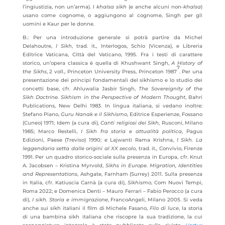
l’ingiustizia, non un’arma). I
khalsa sikh
(e anche alcuni non-
khalsa
)
usano come cognome, o aggiungono al cognome, Singh per gli
uomini e Kaur per le donne.
B.: Per una introduzione generale si potrà partire da Michel
Delahoutre,
I Sikh
, trad. it., Interlogos, Schio (Vicenza), e Libreria
Editrice Vaticana, Città del Vaticano, 1995. Fra i testi di carattere
storico, un’opera classica è quella di Khushwant Singh,
A History of
7
the Sikhs
, 2 voll., Princeton University Press, Princeton 1987
. Per una
presentazione dei principi fondamentali del sikhismo e lo studio dei
concetti base, cfr. Ahluwalia Jasbir Singh,
The Sovereignity of the
Sikh Doctrine.
Sikhism in the Perspective of Modern Thought
, Bahri
Publications, New Delhi 1983. In lingua italiana, si vedano inoltre:
Stefano Piano,
Guru Nanak e il Sikhismo
, Editrice Esperienze, Fossano
(Cuneo) 1971; Idem (a cura di),
Canti religiosi dei Sikh
, Rusconi, Milano
1985; Marco Restelli,
I Sikh fra storia e attualità politica
, Pagus
Edizioni, Paese (Treviso) 1990; e Lajwanti Rama Krishna,
I Sikh. La
leggendaria setta dalle origini al XX secolo
, trad. it., Convivio, Firenze
1991. Per un quadro storico-sociale sulla presenza in Europa, cfr. Knut
A. Jacobsen – Kristina Myrvold,
Sikhs in Europe. Migration, Identities
and Representations
, Ashgate, Farnham (Surrey) 2011. Sulla presenza
in Italia, cfr. Katiuscia Carnà (a cura di),
Sikhismo
, Com Nuovi Tempi,
Roma 2022; e Domenica Denti – Mauro Ferrari – Fabio Perocco (a cura
di),
I sikh. Storia e immigrazione
, FrancoAngeli, Milano 2005. Si veda
anche sui sikh italiani il film di Michele Fasano,
Filo di luce
, la storia
di una bambina sikh italiana che riscopre la sua tradizione, la cui