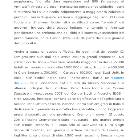
peggiorano, fino alla dura repressione del 1919 (“massacro di
Amritsar”). Ancora più tese – nonostante temporanee schiarite – sono
le relazioni fra i sikh e l’India indipendente, a maggioranza induista. Il
punto più basso di queste relazioni si raggiunge negli anni 1980, con
l’uccisione di diversi
leader
sikh qualificati come “terroristi” dal
governo, l’ingresso delle truppe indiane nel tempio di Amritsar
(considerata una profanazione dai sikh) e il successivo assassinio del
primo ministro Indira Gandhi (1917-1984) da parte delle sue guardie
del corpo sikh.
Anche a causa di queste difficoltà, fin dagli inizi del secolo XX
l’emigrazione sikh dall’India aveva assunto grandi proporzioni. Nel
2024, fuori dell’India – dove vive l’assoluta maggioranza dei 31.177.000
fedeli nel mondo – vivono oltre 1.000.000 di sikh, di cui oltre 400.000
in Gran Bretagna, 300.000 in Canada e 100.000 negli Stati Uniti. In
Italia, i sikh “etnici” indiani sono – incrociando i dati di un
rapporto
del 2021
della Fondazione ISMU curato da Alessio Menonna e le
ulteriori indagini dello studioso Paolo Naso fornite nel
Dossier
Statistico Immigrazione 2023
del Centro Studi e Ricerche IDOS –
circa 120.000​, impiegati per una parte significativa nell’agricoltura e
nell’industria lattiero-casearia, benché i primi sikh emigrati in Italia si
dedicassero in prevalenza a un’altra loro specialità, il circo. Oggi sono
presenti soprattutto nelle province di Cremona – dove il 21 agosto
2011 a Pessina Cremonese è stato inaugurato il più grande tempio
sikh d’Italia (secondo in Europa solo al Gurdwara Sri Guru Singh
Sabha di Southall, un grande quartiere periferico di Londra, in
Inghilterra), su un’area di oltre 2.500 metri quadri –, Brescia – dove