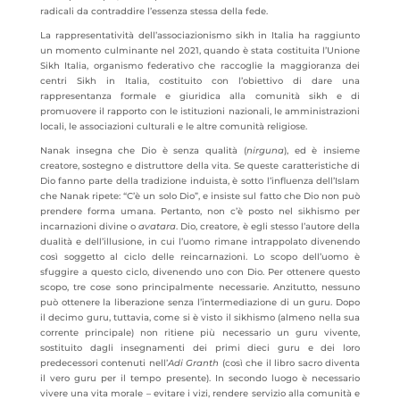
radicali da contraddire l’essenza stessa della fede.
La rappresentatività dell’associazionismo sikh in Italia ha raggiunto
un momento culminante nel 2021, quando è stata costituita l’Unione
Sikh Italia, organismo federativo che raccoglie la maggioranza dei
centri Sikh in Italia, costituito con l’obiettivo di dare una
rappresentanza formale e giuridica alla comunità sikh e di
promuovere il rapporto con le istituzioni nazionali, le amministrazioni
locali, le associazioni culturali e le altre comunità religiose.
Nanak insegna che Dio è senza qualità (
nirguna
), ed è insieme
creatore, sostegno e distruttore della vita. Se queste caratteristiche di
Dio fanno parte della tradizione induista, è sotto l’influenza dell’Islam
che Nanak ripete: “C’è un solo Dio”, e insiste sul fatto che Dio non può
prendere forma umana. Pertanto, non c’è posto nel sikhismo per
incarnazioni divine o
avatara
. Dio, creatore, è egli stesso l’autore della
dualità e dell’illusione, in cui l’uomo rimane intrappolato divenendo
così soggetto al ciclo delle reincarnazioni. Lo scopo dell’uomo è
sfuggire a questo ciclo, divenendo uno con Dio. Per ottenere questo
scopo, tre cose sono principalmente necessarie. Anzitutto, nessuno
può ottenere la liberazione senza l’intermediazione di un guru. Dopo
il decimo guru, tuttavia, come si è visto il sikhismo (almeno nella sua
corrente principale) non ritiene più necessario un guru vivente,
sostituito dagli insegnamenti dei primi dieci guru e dei loro
predecessori contenuti nell’
Adi Granth
(così che il libro sacro diventa
il vero guru per il tempo presente). In secondo luogo è necessario
vivere una vita morale – evitare i vizi, rendere servizio alla comunità e