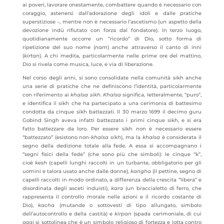
ai poveri, lavorare onestamente, combattere quando è necessario con
coraggio, astenersi dall’adorazione degli idoli e dalle pratiche
superstiziose –, mentre non è necessario l’ascetismo (un aspetto della
devozione indù rifiutato con forza dal fondatore). In terzo luogo,
quotidianamente occorre un “ricordo” di Dio, sotto forma di
ripetizione del suo nome (
nam
) anche attraverso il canto di inni
(
kirtan
). A chi medita, particolarmente nelle prime ore del mattino,
Dio si rivela come musica, luce, e via di liberazione.
Nel corso degli anni, si sono consolidate nella comunità sikh anche
una serie di pratiche che ne definiscono l’identità, particolarmente
con riferimento ai
khalsa sikh
.
Khalsa
significa, letteralmente, “puro”,
e identifica il sikh che ha partecipato a una cerimonia di battesimo
condotta da cinque sikh battezzati. Il 30 marzo 1699 il decimo guru
Gobind Singh aveva infatti battezzato i primi cinque sikh, e si era
fatto battezzare da loro. Per essere sikh non è necessario essere
“battezzato” (esistono non-
khalsa sikh
), ma la
khalsa
è considerata il
segno della dedizione totale alla fede. A essa si accompagnano i
“segni fisici della fede” (che sono più che simboli): le cinque “k”,
cioè
kesh
(capelli lunghi raccolti in un turbante, obbligatorio per gli
uomini e talora usato anche dalle donne),
kangha
(il pettine, segno di
capelli raccolti in modo ordinato, a differenza della crescita “libera” e
disordinata degli asceti induisti),
kara
(un braccialetto di ferro, che
rappresenta il controllo morale nelle azioni e il ricordo costante di
Dio),
kacha
(mutande o sottovesti di tipo allungato, simbolo
dell’autocontrollo e della castità) e
kirpan
(spada cerimoniale, di cui
oggi si sottolinea che è un simbolo religioso di fortezza e lotta contro