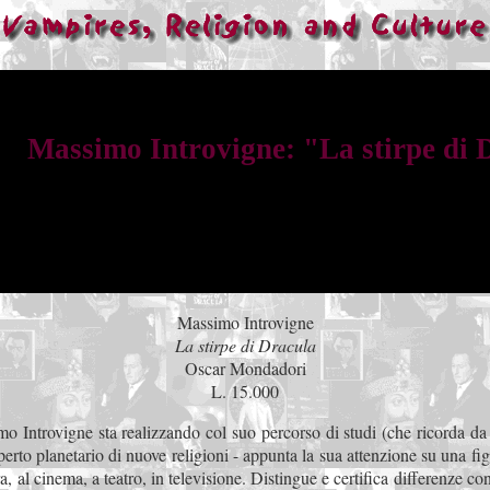
Massimo Introvigne: "La stirpe di 
Massimo Introvigne
La stirpe di Dracula
Oscar Mondadori
L. 15.000
 Introvigne sta realizzando col suo percorso di studi (che ricorda da 
rto planetario di nuove religioni - appunta la sua attenzione su una fig
ura, al cinema, a teatro, in televisione. Distingue e certifica differenze c