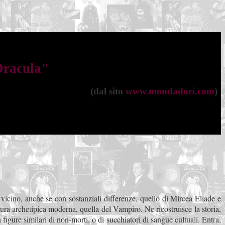
Dracula"
(dal sito
www.mondadori.com
)
vicino, anche se con sostanziali differenze, quello di Mircea Eliade e
ura archetipica moderna, quella del Vampiro. Ne ricostruisce la storia,
on figure similari di non-morti, o di succhiatori di sangue cultuali. Entra,