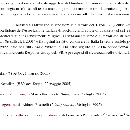
spesso gioca il ruolo di alleato oggettivo del fondamentalismo islamico, sostenuto 
non registra solo sconfitte, ma anche importanti vittorie contro il terrorismo global
accompagni una forza morale capace di condannare tutti i terrorismi, davvero «sen
Massimo Introvigne
è fondatore e direttore del CESNUR (Centro Stu
Religione dell'Associazione Italiana di Sociologia. È autore di quaranta volumi e d
dedicati ai nuovi movimenti religiosi, al fondamentalismo e al terrorismo di ma
Italia
(Elledici, 2001) e fra i primi ha fatto conoscere in Italia la teoria sociolo
pubblicato nel 2003
Dio è tornato
, cui ha fatto seguito nel 2004
Fondamentali
il Critical Incidents Response Group dell’FBI e per esperti di sicurezza medio-orientali.
ini (
il Foglio
, 21 maggio 2005)
Novellini (
Il Nostro Tempo
, 22 maggio 2005)
e si può vincere
, di Marco Respinti (
il Domenicale
, 23 luglio 2005)
na egemone
, di Alfonso Piscitelli (
L'Indipendente
, 30 luglio 2005)
tro di civiltà o guerra civile islamica
, di Francesco Pappalardo (
Il Corriere del S