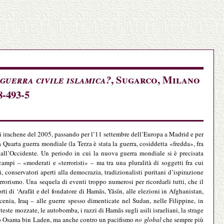
 guerra civile islamica?
, Sugarco, Milano
8-493-5
ni irachene del 2005, passando per l’11 settembre dell’Europa a Madrid e per
 Quarta guerra mondiale (la Terza è stata la guerra, cosiddetta «fredda», fra
all’Occidente. Un periodo in cui la nuova guerra mondiale si è precisata
ampi – «moderati e «terroristi» – ma tra una pluralità di soggetti fra cui
sti, conservatori aperti alla democrazia, tradizionalisti puritani d’ispirazione
rrorismo. Una sequela di eventi troppo numerosi per ricordarli tutti, che il
orti di ‘Arafāt e del fondatore di Hamās, Yāsīn, alle elezioni in Afghanistan,
Cecenia, Iraq – alle guerre spesso dimenticate nel Sudan, nelle Filippine, in
ste mozzate, le autobomba, i razzi di Hamās sugli asili israeliani, la strage
ntro Osama bin Laden, ma anche contro un pacifismo
no global
che sempre più