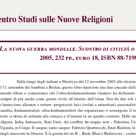
La nuova guerra mondiale. Scontro di civiltà o
2005, 232 pp., euro 18, ISBN 88-719
Dalla strage degli italiani a Nāsiriyya del 12 novembre 2003 alle elezio
l’11 settembre dei bambini a Beslan, questo libro ripercorre una fase cruciale della
mondo libero e comunismo) che l’ultra-fondamentalismo islamico ha dichiarato 
sempre di più anche come guerra civile all’interno dell’islam. Non fra due soli c
s’intrecciano alleanze e rotture: progressisti laici (isolati e minoritari), nazionali
saudita, fondamentalisti, ultra-fondamentalisti che organizzano o sostengono il te
testo si sforza di sottrarre alla cronaca e d’inserire in un quadro coerente. Dalle m
Algeria, India, Indonesia, Stati Uniti, dai conflitti fin troppo noti – Palestina, 
Uganda, in Congo. E sangue, tanto sangue: Fabrizio Quattrocchi, Enzo Baldoni, le te
degli innocenti in Ossezia. È la guerra dei tre B – Bush, Blair e Berlusconi – co