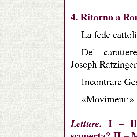
4. Ritorno a R
La fede cattol
Del caratter
Joseph Ratzinger
Incontrare Ge
«Movimenti» e
I – Il
Letture.
scoperta? II – 