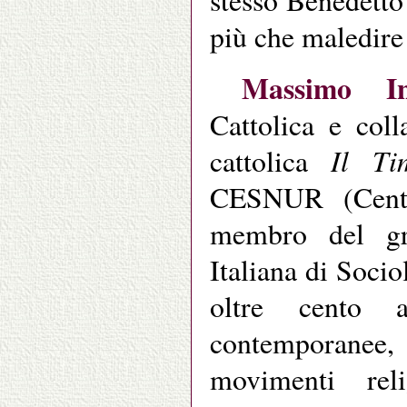
stesso Benedett
più che maledire 
Massimo In
Cattolica e coll
Il Ti
cattolica
CESNUR (Centr
membro del gru
Italiana di Socio
oltre cento a
contemporanee,
movimenti rel