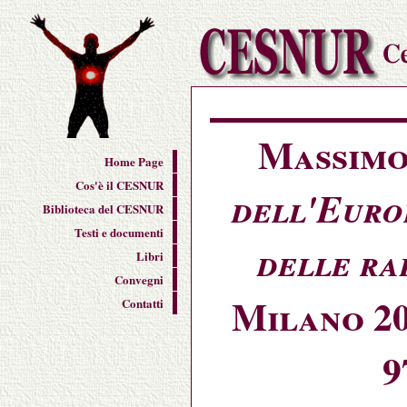
Massimo
Home Page
Cos'è il CESNUR
dell'Euro
Biblioteca del CESNUR
Testi e documenti
delle ra
Libri
Convegni
Milano 200
Contatti
9