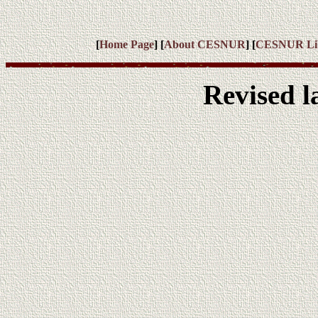
[
Home Page
] [
About CESNUR
] [
CESNUR
Li
Revised l