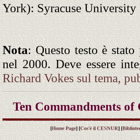
York): Syracuse University 
Nota
: Questo testo è stat
nel 2000. Deve essere inte
Richard Vokes sul tema, pub
Ten Commandments of G
[
Home Page
] [
Cos'è il CESNUR
] [
Bibliot