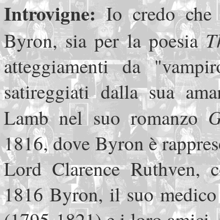
Introvigne:
Io credo che 
T
Byron, sia per la poesia
atteggiamenti da "vampir
satireggiati dalla sua am
G
Lamb nel suo romanzo
1816, dove Byron è rapprese
Lord Clarence Ruthven, c
1816 Byron, il suo medico 
(1795-1821) e i loro amici, 