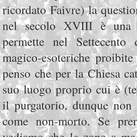
ricordato Faivre) la questio
nel secolo XVIII è una g
permette nel Settecento 
magico-esoteriche proibite 
penso che per la Chiesa cat
suo luogo proprio cui è (t
il purgatorio, dunque non 
come non-morto. Se pren
vediamo che le zone a mag